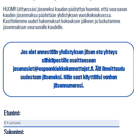
HUOM!! Liittyessäsi jäseneksi kauden päätyttyä huomioi, että seuraavan
kauden jäsenmaksu päätetään yhdistyksen vuosikokouksessa.
Käsittelemme uudet hakemukset kokouksen jälkeen ja laskutamme
jäsenmaksun seuraavalle kaudelle.
Jos olet ennestään yhdistyksen jäsen ota yhteys
sähköpostilla osoitteeseen
jasenasiat@espoonkiekkokannattajat.fi. Älä ilmoittaudu
uudestaan jäseneksi. Näin saat käyttöösi vanhan
jäsennumerosi.
Etunimi:
Sukunimi: