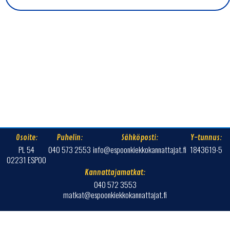
Osoite:
Puhelin:
Sähköposti:
Y-tunnus:
PL 54
040 573 2553
info@espoonkiekkokannattajat.fi
1843619-5
02231 ESPOO
Kannattajamatkat:
040 572 3553
matkat@espoonkiekkokannattajat.fi