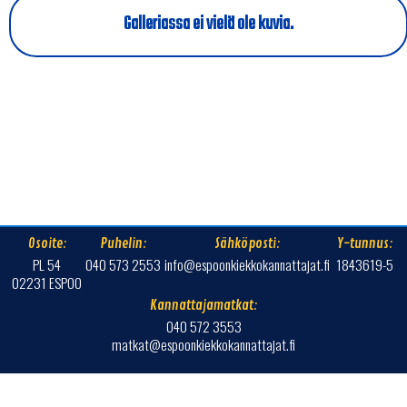
Galleriassa ei vielä ole kuvia.
Osoite:
Puhelin:
Sähköposti:
Y-tunnus:
PL 54
040 573 2553
info@espoonkiekkokannattajat.fi
1843619-5
02231 ESPOO
Kannattajamatkat:
040 572 3553
matkat@espoonkiekkokannattajat.fi