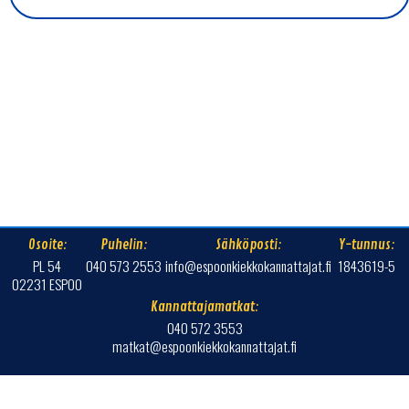
Osoite:
Puhelin:
Sähköposti:
Y-tunnus:
PL 54
040 573 2553
info@espoonkiekkokannattajat.fi
1843619-5
02231 ESPOO
Kannattajamatkat:
040 572 3553
matkat@espoonkiekkokannattajat.fi