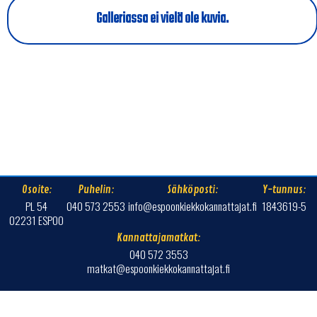
Galleriassa ei vielä ole kuvia.
Osoite:
Puhelin:
Sähköposti:
Y-tunnus:
PL 54
040 573 2553
info@espoonkiekkokannattajat.fi
1843619-5
02231 ESPOO
Kannattajamatkat:
040 572 3553
matkat@espoonkiekkokannattajat.fi