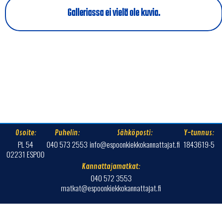
Galleriassa ei vielä ole kuvia.
Osoite:
Puhelin:
Sähköposti:
Y-tunnus:
PL 54
040 573 2553
info@espoonkiekkokannattajat.fi
1843619-5
02231 ESPOO
Kannattajamatkat:
040 572 3553
matkat@espoonkiekkokannattajat.fi