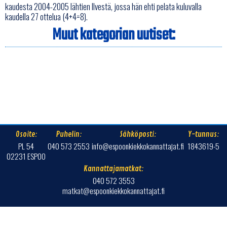
kaudesta 2004-2005 lähtien Ilvestä, jossa hän ehti pelata kuluvalla
kaudella 27 ottelua (4+4=8).
Muut kategorian uutiset:
Osoite:
Puhelin:
Sähköposti:
Y-tunnus:
PL 54
040 573 2553
info@espoonkiekkokannattajat.fi
1843619-5
02231 ESPOO
Kannattajamatkat:
040 572 3553
matkat@espoonkiekkokannattajat.fi