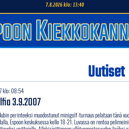
7.8.2026 klo: 13:40
Uutiset
 klo: 08:54
lfia 3.9.2007
lubin perinteeksi muodostunut minigolf-turnaus pelataan tänä v
alla, Espoon keskuksessa kello 18-21. Luvassa on rentoa pelimein
ttavaksi voittajalle. Allekirjoittaneen yllätysmestaruuden lisäksi o