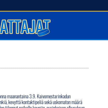
uonna maanantaina 3.9. Kaivomestarinkadun
inkiä, kevyttä kontaktipeliä sekä uskomaton määrä
len tilannut paikalle kauniin, aurinkoisen alkusyksyn