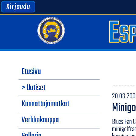
Kirjaudu
Etusivu
> Uutiset
20.08.2007
Kannattajamatkat
Minigo
Verkkokauppa
Blues Fan C
minigolfrad
kunniaa jae