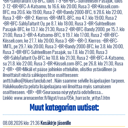
<BR>SählyTaiturit Oy-BFC, tulos 7-9 <BR>BFC-Suhteellisen Pasajuk, tulos
2-12 <BR>BFC-A-Katsomo, to 16.6. klo 20:00, Rusa 3 <BR>Kiisseli.com-
BFC, ma 20.6. klo 19:00, Rusa 2 <BR>Bandy 2000-BFC, ti 28.6. klo 22:00,
Rusa 3 <BR> <BR>2. Kierros <BR>VMTL-BFC, ma 4.7. klo 19:00, Rusa 2
<BR>BFC-SählyTaiturit Oy, pe 8.7. klo 18:00, Rusa 3 <BR>Suhteellisen
Pasajuk-BFC, ke 13.7. klo 21:30, Rusa 2 <BR>BFC-Bandy 2000, pe 15.7. klo
21:00, Rusa 3 <BR>A-Katsomo-BFC, ti 19.7. klo 17:00, Rusa 2 <BR>BFC-
Kiisseli.com, ke 27.7. klo 20:00, Rusa 3 <BR> <BR>3. Kierros: <BR>BFC-
VMTL, pe 29.7. klo 20:00, Rusa 3 <BR>Bandy 2000-BFC, ke 3.8. klo 20:00,
Rusa 3 <BR>BFC-Suhteellisen Pasajuk, su 7.8. klo 21:00, Rusa 3
<BR>SählyTaiturit Oy-BFC, ke 10.8. klo 21:30, Rusa 2 <BR>BFC-A-Katsomo,
su 21.8. klo 22:00, Rusa 3 <BR>Kiisseli.com-BFC, pe 26.8. klo 21:30, Rusa
2 <BR> <BR>Mikäli et pääse joihinkin otteluihin, olisitko ystävällinen ja
ilmoittaisit niistä sähköpostitse osoitteeseen:
antti.halko@bluesfanclub.net . Näin saamme selville lisäpelaajien tarpeen.
Halukkuudesta pelata lisäpelaajana voi ilmoittaa myös samaiseen
osoitteeseen. <BR> <BR>Seuraavaa nöyryytystä odotellessa...
Linkki:
www.arenacenter.fi/liigat/rusa/05k_harraste_yritys1.htm
Muut kategorian uutiset:
08.08.2026 klo: 21:36
Kesäkirje jäsenille