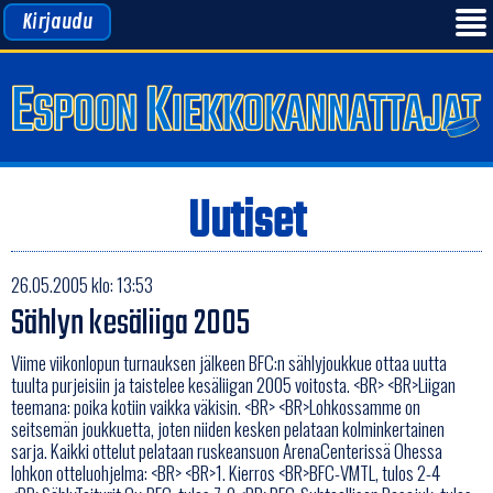
Kirjaudu
Uutiset
26.05.2005 klo: 13:53
Sählyn kesäliiga 2005
Viime viikonlopun turnauksen jälkeen BFC:n sählyjoukkue ottaa uutta
tuulta purjeisiin ja taistelee kesäliigan 2005 voitosta. <BR> <BR>Liigan
teemana: poika kotiin vaikka väkisin. <BR> <BR>Lohkossamme on
seitsemän joukkuetta, joten niiden kesken pelataan kolminkertainen
sarja. Kaikki ottelut pelataan ruskeansuon ArenaCenterissä Ohessa
lohkon otteluohjelma: <BR> <BR>1. Kierros <BR>BFC-VMTL, tulos 2-4