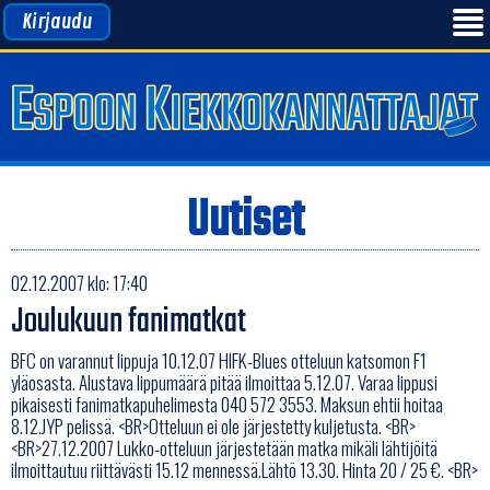
Kirjaudu
Uutiset
02.12.2007 klo: 17:40
Joulukuun fanimatkat
BFC on varannut lippuja 10.12.07 HIFK-Blues otteluun katsomon F1
yläosasta. Alustava lippumäärä pitää ilmoittaa 5.12.07. Varaa lippusi
pikaisesti fanimatkapuhelimesta 040 572 3553. Maksun ehtii hoitaa
8.12.JYP pelissä. <BR>Otteluun ei ole järjestetty kuljetusta. <BR>
<BR>27.12.2007 Lukko-otteluun järjestetään matka mikäli lähtijöitä
ilmoittautuu riittävästi 15.12 mennessä.Lähtö 13.30. Hinta 20 / 25 €. <BR>