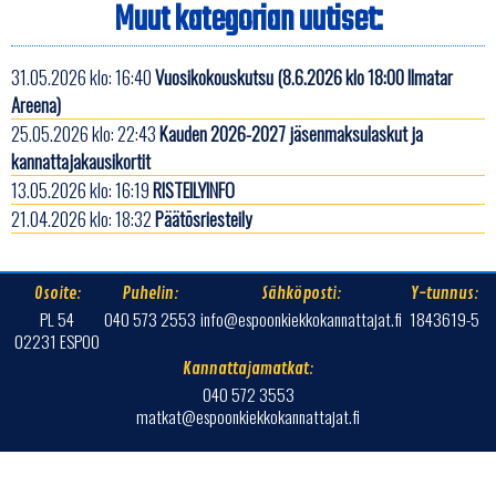
Muut kategorian uutiset:
31.05.2026 klo: 16:40
Vuosikokouskutsu (8.6.2026 klo 18:00 Ilmatar
Areena)
25.05.2026 klo: 22:43
Kauden 2026-2027 jäsenmaksulaskut ja
kannattajakausikortit
13.05.2026 klo: 16:19
RISTEILYINFO
21.04.2026 klo: 18:32
Päätösriesteily
Osoite:
Puhelin:
Sähköposti:
Y-tunnus:
PL 54
040 573 2553
info@espoonkiekkokannattajat.fi
1843619-5
02231 ESPOO
Kannattajamatkat:
040 572 3553
matkat@espoonkiekkokannattajat.fi