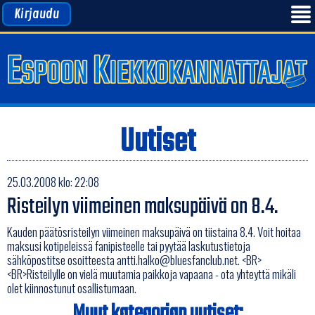
Kirjaudu
Uutiset
25.03.2008 klo: 22:08
Risteilyn viimeinen maksupäivä on 8.4.
Kauden päätösristeilyn viimeinen maksupäivä on tiistaina 8.4. Voit hoitaa
maksusi kotipeleissä fanipisteelle tai pyytää laskutustietoja
sähköpostitse osoitteesta antti.halko@bluesfanclub.net. <BR>
<BR>Risteilylle on vielä muutamia paikkoja vapaana - ota yhteyttä mikäli
olet kiinnostunut osallistumaan.
Muut kategorian uutiset: