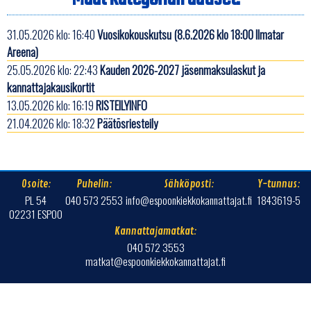
31.05.2026 klo: 16:40
Vuosikokouskutsu (8.6.2026 klo 18:00 Ilmatar
Areena)
25.05.2026 klo: 22:43
Kauden 2026-2027 jäsenmaksulaskut ja
kannattajakausikortit
13.05.2026 klo: 16:19
RISTEILYINFO
21.04.2026 klo: 18:32
Päätösriesteily
Osoite:
Puhelin:
Sähköposti:
Y-tunnus:
PL 54
040 573 2553
info@espoonkiekkokannattajat.fi
1843619-5
02231 ESPOO
Kannattajamatkat:
040 572 3553
matkat@espoonkiekkokannattajat.fi