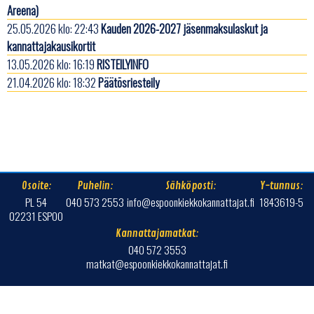
Areena)
25.05.2026 klo: 22:43
Kauden 2026-2027 jäsenmaksulaskut ja
kannattajakausikortit
13.05.2026 klo: 16:19
RISTEILYINFO
21.04.2026 klo: 18:32
Päätösriesteily
Osoite:
Puhelin:
Sähköposti:
Y-tunnus:
PL 54
040 573 2553
info@espoonkiekkokannattajat.fi
1843619-5
02231 ESPOO
Kannattajamatkat:
040 572 3553
matkat@espoonkiekkokannattajat.fi