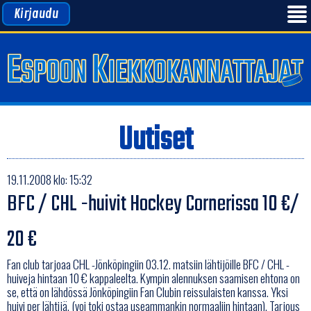
Kirjaudu
Uutiset
19.11.2008 klo: 15:32
BFC / CHL -huivit Hockey Cornerissa 10 €/
20 €
Fan club tarjoaa CHL -Jönköpingiin 03.12. matsiin lähtijöille BFC / CHL -
huiveja hintaan 10 € kappaleelta. Kympin alennuksen saamisen ehtona on
se, että on lähdössä Jönköpingiin Fan Clubin reissulaisten kanssa. Yksi
huivi per lähtijä, (voi toki ostaa useammankin normaaliin hintaan). Tarjous