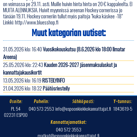
on voimassa pe 29.11. asti. Muille huivin hinta hinta on 20 € kappaleelta. EI
MUITA ALENNUKSIA. Huivit myynnissä areenan Hockey cornerissa jo
tänään 19.11. Hockey corneriin tullut myös paitoja "kuka käskee -18"
Linkki:
http://www.bluesshop.fi
Muut kategorian uutiset:
31.05.2026 klo: 16:40
Vuosikokouskutsu (8.6.2026 klo 18:00 Ilmatar
Areena)
25.05.2026 klo: 22:43
Kauden 2026-2027 jäsenmaksulaskut ja
kannattajakausikortit
13.05.2026 klo: 16:19
RISTEILYINFO
21.04.2026 klo: 18:32
Päätösriesteily
Osoite:
Puhelin:
Sähköposti:
Y-tunnus:
PL 54
040 573 2553
info@espoonkiekkokannattajat.fi
1843619-5
02231 ESPOO
Kannattajamatkat:
040 572 3553
matkat@espoonkiekkokannattajat.fi