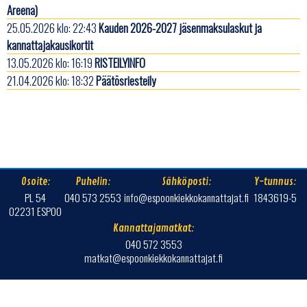
Areena)
25.05.2026 klo: 22:43
Kauden 2026-2027 jäsenmaksulaskut ja
kannattajakausikortit
13.05.2026 klo: 16:19
RISTEILYINFO
21.04.2026 klo: 18:32
Päätösriesteily
Osoite:
Puhelin:
Sähköposti:
Y-tunnus:
PL 54
040 573 2553
info@espoonkiekkokannattajat.fi
1843619-5
02231 ESPOO
Kannattajamatkat:
040 572 3553
matkat@espoonkiekkokannattajat.fi