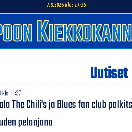
7.8.2026 klo: 17:36
Uutiset
klo: 11:37
ola The Chili's ja Blues fan club palk
uden pelaajana