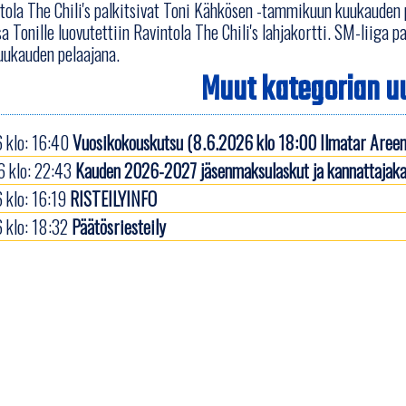
ntola The Chili's palkitsivat Toni Kähkösen -tammikuun kuukauden 
sa Tonille luovutettiin Ravintola The Chili's lahjakortti. SM-liiga
uukauden pelaajana.
Muut kategorian uu
 klo: 16:40
Vuosikokouskutsu (8.6.2026 klo 18:00 Ilmatar Areen
 klo: 22:43
Kauden 2026-2027 jäsenmaksulaskut ja kannattajaka
 klo: 16:19
RISTEILYINFO
 klo: 18:32
Päätösriesteily