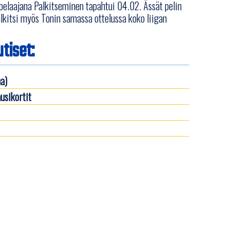
pelaajana Palkitseminen tapahtui 04.02. Ässät pelin
 palkitsi myös Tonin samassa ottelussa koko liigan
tiset:
a)
usikortit