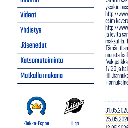
Galleria
yksikin bus
Videot
http://www
esim kavere
http://www
Yhdistys
ja levitä sa
maksuilla. T
Jäsenedut
Tämän illan
muusta hall
Katsomotoiminta
"vakipaikka
17:30 ja ha
Matkalla mukana
lilli.hannuk
Hannukaine
31.05.2026
25.05.2026
Kiekko-Espoo
Liiga
13.05.2026