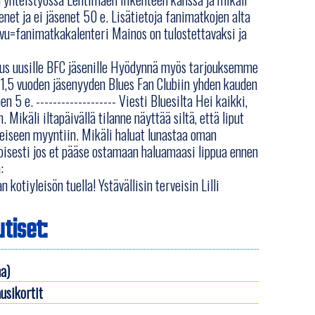
enet ja ei jäsenet 50 e. Lisätietoja fanimatkojen alta
=fanimatkakalenteri Mainos on tulostettavaksi ja
us uusille BFC jäsenille Hyödynnä myös tarjouksemme
tei 1,5 vuoden jäsenyyden Blues Fan Clubiin yhden kauden
 5 e. ------------------- Viesti Bluesilta Hei kaikki,
ikäli iltapäivällä tilanne näyttää siltä, että liput
eiseen myyntiin. Mikäli haluat lunastaa oman
oisesti jos et pääse ostamaan haluamaasi lippua ennen
:
kotiyleisön tuella! Ystävällisin terveisin Lilli
tiset:
a)
usikortit