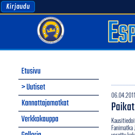
Kirjaudu
Etusivu
> Uutiset
06.04.2011
Kannattajamatkat
Paikat
Verkkokauppa
Kausitiedoi
Fanimatka J
varattu kak