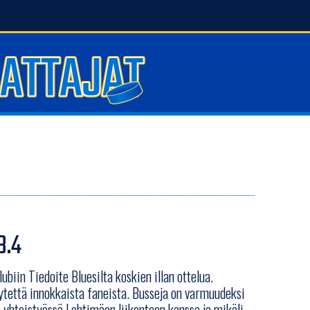
8.4
biin Tiedoite Bluesilta koskien illan ottelua.
ytettä innokkaista faneista. Busseja on varmuudeksi
 yhteistyössä Lehtimäen liikenteen kanssa ja mikäli