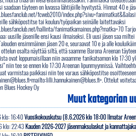
si saadaan täyteen on luvassa lähtijöille hyvitystä. Hinnat 40 e jäs
.bluesfanclub.net/fcweb2010/index.php?sivu=fanimatkat&&alasivu
ille sähköpostitse tai koulun/työpaikan seinälle laitettavaksi
.bluesfanclub.net/hallinta/fanimatkamainos.php?matka=70 Tarjo
naa: uusille jäsenille ensi kausi ilmaiseksi. Eli uusi jäsen saa mil
alouden ensimmäinen jäsen 20 e, seuraavat 10 e ja alle kouluikäinen
 ottelun osalta näyttää siltä, että saamme Barona Areenan täyteen. M
ista ovat loppumaisillaan niin avaamme fanikatsomon klo 17:30 yl
si" niin tee se ennen klo 17:30 Areenan lipunmyynnissä. Vaihtoeht
luat varmistaa paikkasi niin tee varaus sähköpostitse osoitteeseen
ainen@blues.fi<mailto:lilli.hannukainen@blues.fi>. Ottelut voitetaan 
n Blues Hockey Oy
Muut kategorian uu
 klo: 16:40
Vuosikokouskutsu (8.6.2026 klo 18:00 Ilmatar Areen
 klo: 22:43
Kauden 2026-2027 jäsenmaksulaskut ja kannattajaka
 klo: 16:19
RISTEILYINFO