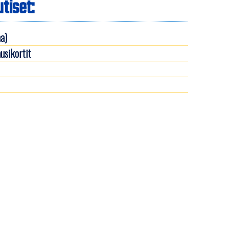
tiset:
a)
usikortit