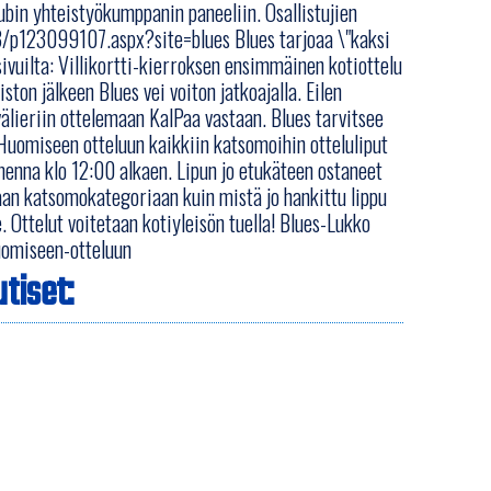
bin yhteistyökumppanin paneeliin. Osallistujien
x3/p123099107.aspx?site=blues Blues tarjoaa \"kaksi
sivuilta: Villikortti-kierroksen ensimmäinen kotiottelu
ston jälkeen Blues vei voiton jatkoajalla. Eilen
älieriin ottelemaan KalPaa vastaan. Blues tarvitsee
 Huomiseen otteluun kaikkiin katsomoihin otteluliput
nna klo 12:00 alkaen. Lipun jo etukäteen ostaneet
maan katsomokategoriaan kuin mistä jo hankittu lippu
. Ottelut voitetaan kotiyleisön tuella! Blues-Lukko
uomiseen-otteluun
tiset: