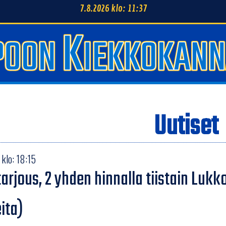
7.8.2026 klo: 11:37
Uutiset
klo: 18:15
tarjous, 2 yhden hinnalla tiistain Lukk
ita)