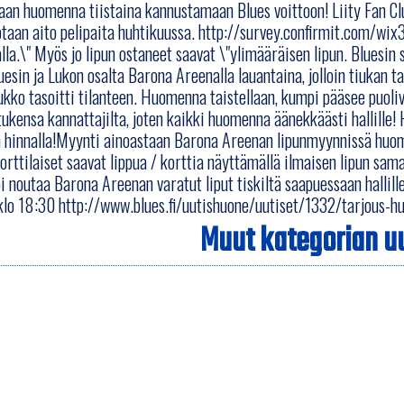
an huomenna tiistaina kannustamaan Blues voittoon! Liity Fan Clu
taan aito pelipaita huhtikuussa. http://survey.confirmit.com/wi
lla.\" Myös jo lipun ostaneet saavat \"ylimääräisen lipun. Bluesin 
uesin ja Lukon osalta Barona Areenalla lauantaina, jolloin tiukan tai
kko tasoitti tilanteen. Huomenna taistellaan, kumpi pääsee puoliv
tukensa kannattajilta, joten kaikki huomenna äänekkäästi hallille!
 hinnalla!Myynti ainoastaan Barona Areenan lipunmyynnissä huome
orttilaiset saavat lippua / korttia näyttämällä ilmaisen lipun sa
oi noutaa Barona Areenan varatut liput tiskiltä saapuessaan hallille
lo 18:30 http://www.blues.fi/uutishuone/uutiset/1332/tarjous-h
Muut kategorian uu