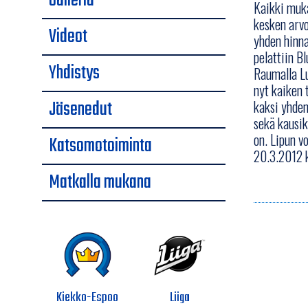
Galleria
Kaikki muka
kesken arvo
Videot
yhden hinna
pelattiin Bl
Yhdistys
Raumalla Lu
nyt kaiken 
Jäsenedut
kaksi yhden
sekä kausik
on. Lipun v
Katsomotoiminta
20.3.2012 k
Matkalla mukana
Kiekko-Espoo
Liiga