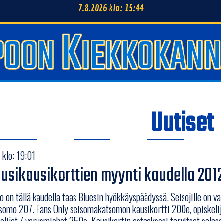
7.8.2026 klo: 15:44
Uutiset
klo: 19:01
usikausikorttien myynti kaudella 201
 on tällä kaudella taas Bluesin hyökkäyspäädyssä. Seisojille on va
somo 207. Fans Only seisomakatsomon kausikortti 200e, opiskeli
elijat / varusmiehet 250e. Kausikortin ostaaksesi tarvitset salasa