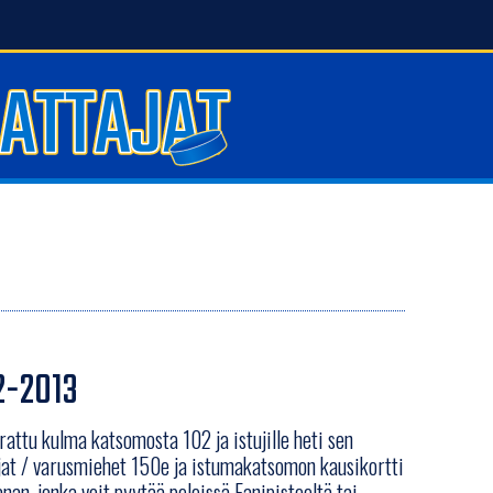
2-2013
rattu kulma katsomosta 102 ja istujille heti sen
jat / varusmiehet 150e ja istumakatsomon kausikortti
nan, jonka voit pyytää peleissä Fanipisteeltä tai