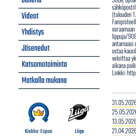
Galleria
sähköpostil
Videot
(talouden 1
Fanipisteel
varaamaan h
Yhdistys
lippuja/908
antamaasi o
Jäsenedut
ostaa kausi
veloittaa y
Katsomotoiminta
aikana paik
Linkki:
htt
Matkalla mukana
31.05.2026
25.05.2026
13.05.2026
21.04.2026
Kiekko-Espoo
Liiga