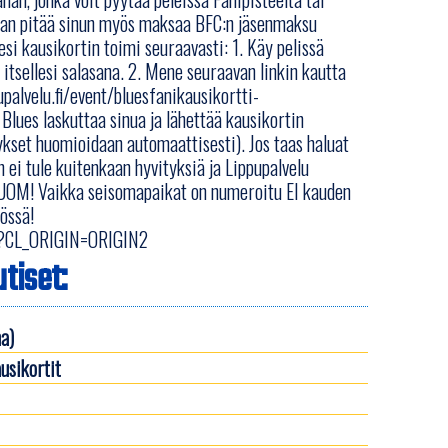
idaan pitää sinun myös maksaa BFC:n jäsenmaksu
esi kausikortin toimi seuraavasti: 1. Käy pelissä
 itsellesi salasana. 2. Mene seuraavan linkin kautta
palvelu.fi/event/bluesfanikausikortti-
lues laskuttaa sinua ja lähettää kausikortin
tykset huomioidaan automaattisesti). Jos taas haluat
n ei tule kuitenkaan hyvityksiä ja Lippupalvelu
 HUOM! Vaikka seisomapaikat on numeroitu EI kauden
össä!
803?CL_ORIGIN=ORIGIN2
tiset:
a)
usikortit