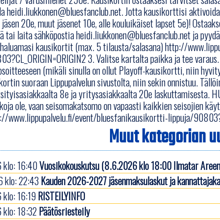
la heidi.liukkonen@bluesfanclub.net. Jotta kausikorttisi aktivo
. jäsen 20e, muut jäsenet 10e, alle kouluikäiset lapset 5e)! Ostaaks
lä tai laita sähköpostia heidi.liukkonen@bluesfanclub.net ja pyydä
aluamasi kausikortit (max. 5 tilausta/salasana) http://www.lippu
03?CL_ORIGIN=ORIGIN2 3. Valitse kartalta paikka ja tee varaus. B
soitteeseen (mikäli sinulla on ollut Playoff-kausikortti, niin hyvi
kortin suoraan Lippupalvelun sivustolta, niin sekin onnistuu. Tällöi
ksityisasiakkaalta 8e ja yritysasiakkaalta 20e laskuttamisesta.
koja ole, vaan seisomakatsomo on vapaasti kaikkien seisojien käyt
p://www.lippupalvelu.fi/event/bluesfanikausikortti-lippuja/90
Muut kategorian uu
 klo: 16:40
Vuosikokouskutsu (8.6.2026 klo 18:00 Ilmatar Areen
 klo: 22:43
Kauden 2026-2027 jäsenmaksulaskut ja kannattajaka
 klo: 16:19
RISTEILYINFO
 klo: 18:32
Päätösriesteily