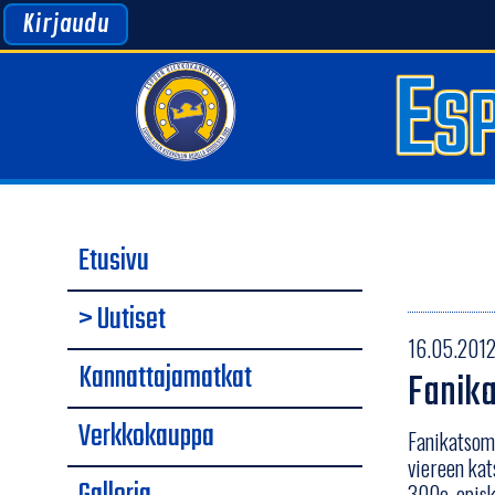
Kirjaudu
Etusivu
> Uutiset
16.05.2012 
Kannattajamatkat
Fanika
Verkkokauppa
Fanikatsomo
viereen kat
300e, opisk