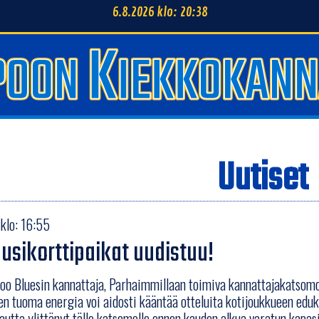
6.8.2026 klo: 20:38
Uutiset
klo: 16:55
usikorttipaikat uudistuu!
oo Bluesin kannattaja, Parhaimmillaan toimiva kannattajakatsomo 
n tuoma energia voi aidosti kääntää otteluita kotijoukkueen eduk
autta ylittänyt tälle katsomolle ennen kauden alkua varatun kapasi