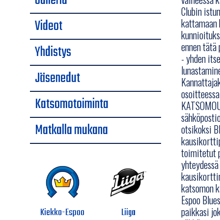
Galleria
Clubin ist
Videot
kattamaan 
kunnioituks
ennen tätä 
Yhdistys
- yhden its
lunastamine
Jäsenedut
Kannattajak
osoitteessa
Katsomotoiminta
KATSOMOUUD
sähköpostio
Matkalla mukana
otsikoksi B
kausikortti
toimitetut 
yhteydessä 
kausikortti
katsomon ka
Espoo Blues
paikkasi jo
Kiekko-Espoo
Liiga