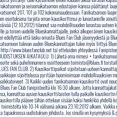
umakatsomon ja seisomakatsomon edustajien kanssa päättänyt laa
katsomot 207, 101 ja 102 kokonaisuudessaan. Fanikatsomon laaje
en osoituksena tarjota oman kausikorttinsa jo lunastaneille ainutl
päivää (12.10.2012) tilannut saa mahdollisuuden lunastaa uuteen 
elle ja toisen uudelle Blueskannattajalle, jonka alkuperäinen kaus
n edellyttää että lasku omasta Blues Fan Club jäsenyydestä ja Blu
atsomoon tulevan uuden Blueskannattajan tulee myös liittyä Blues
 http://www.bluesfanclub.net tai otteluiden yhteydessä Fanipis
ISTUKSEN AIKATAULU: 1) Lähetä oma nimesi + fanikatsomoon tu
soite sekä puhelinnumero osoitteeseen toimisto@blues.fi torstai
LUES FAN CLUB. 2) Kausikorttipaikat sijoitetaan uuteen kannatt
paikkojen sijoittelussa pyritään huomioimaan mahdollisuuksien m
paikkatoiveet. 3) Kaikki uuden fanikatsomon kausikortit ovat nou
Blues Fan Club fanipisteeltä klo 16:30 alkaen. Jotta kannattaja
nsa, kannattaa uusien kausikorttilaisten tulla paikalle kausikortin
usikortilla pääsee tähän otteluun sisään kaksi henkilöä yhdellä ko
 toimistolta klo 10-14 välisenä aikana 23.10.2012 alkaen. Vaikka 
ka tapauksessa uudistuksen johdosta. Jos sinulla on kysymyksiä & 