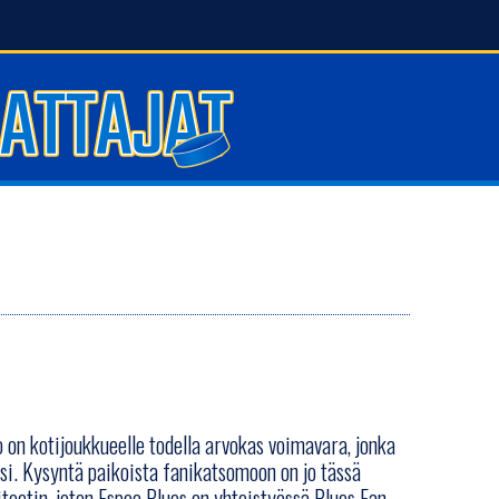
on kotijoukkueelle todella arvokas voimavara, jonka
si. Kysyntä paikoista fanikatsomoon on jo tässä
teetin, joten Espoo Blues on yhteistyössä Blues Fan