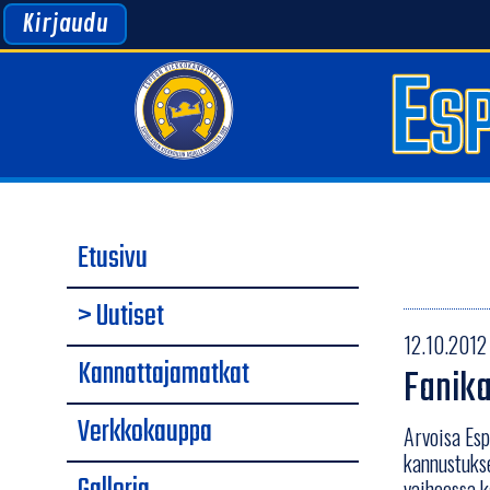
Kirjaudu
Etusivu
> Uutiset
12.10.2012 
Kannattajamatkat
Fanika
Verkkokauppa
Arvoisa Esp
kannustukse
vaiheessa k