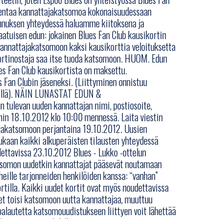
jentaa kannattajakatsomoa kokonaisuudessaan
nnuksen yhteydessä haluamme kiitoksena ja
aatuisen edun: jokainen Blues Fan Club kausikortin
kannattajakatsomoon kaksi kausikorttia veloituksetta
ikortinostaja saa itse tuoda katsomoon. HUOM. Edun
es Fan Club kausikortista on maksettu.
 Fan Clubin jäseneksi. (Liittyminen onnistuu
teellä). NÄIN LUNASTAT EDUN &
levan uuden kannattajan nimi, postiosoite,
hin 18.10.2012 klo 10:00 mennessä. Laita viestin
ajakatsomoon perjantaina 19.10.2012. Uusien
ukaan kaikki alkuperäisten tilausten yhteydessä
dettavissa 23.10.2012 Blues - Lukko -ottelun
katsomon uudetkin kannattajat pääsevät noutamaan
 heille tarjonneiden henkilöiden kanssa: “vanhan”
rtilla. Kaikki uudet kortit ovat myös noudettavissa
et toisi katsomoon uutta kannattajaa, muuttuu
palautetta katsomouudistukseen liittyen voit lähettää