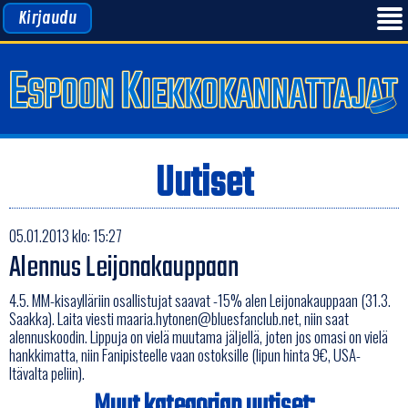
Kirjaudu
Uutiset
05.01.2013 klo: 15:27
Alennus Leijonakauppaan
4.5. MM-kisaylläriin osallistujat saavat -15% alen Leijonakauppaan (31.3.
Saakka). Laita viesti maaria.hytonen@bluesfanclub.net, niin saat
alennuskoodin. Lippuja on vielä muutama jäljellä, joten jos omasi on vielä
hankkimatta, niin Fanipisteelle vaan ostoksille (lipun hinta 9€, USA-
Itävalta peliin).
Muut kategorian uutiset: