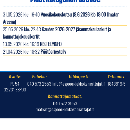
31.05.2026 klo: 16:40
Vuosikokouskutsu (8.6.2026 klo 18:00 Ilmatar
Areena)
25.05.2026 klo: 22:43
Kauden 2026-2027 jäsenmaksulaskut ja
kannattajakausikortit
13.05.2026 klo: 16:19
RISTEILYINFO
21.04.2026 klo: 18:32
Päätösriesteily
Osoite:
Puhelin:
Sähköposti:
Y-tunnus:
PL 54
040 573 2553
info@espoonkiekkokannattajat.fi
1843619-5
02231 ESPOO
Kannattajamatkat:
040 572 3553
matkat@espoonkiekkokannattajat.fi