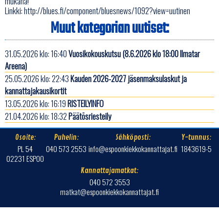
mukana!
Linkki:
http://blues.fi/component/bluesnews/1092?view=uutinen
Muut kategorian uutiset:
31.05.2026 klo: 16:40
Vuosikokouskutsu (8.6.2026 klo 18:00 Ilmatar
Areena)
25.05.2026 klo: 22:43
Kauden 2026-2027 jäsenmaksulaskut ja
kannattajakausikortit
13.05.2026 klo: 16:19
RISTEILYINFO
21.04.2026 klo: 18:32
Päätösriesteily
Osoite:
Puhelin:
Sähköposti:
Y-tunnus:
PL 54
040 573 2553
info@espoonkiekkokannattajat.fi
1843619-5
02231 ESPOO
Kannattajamatkat:
040 572 3553
matkat@espoonkiekkokannattajat.fi