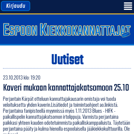
Kirjaudu
Uutiset
23.10.2013 klo: 19:20
Kaveri mukaan kannattajakatsomoon 25.10
Perjantain Kärpät otteluun kannattajakausarin omistaja voi tuoda
veloituksetta yhden kaverin.Lisätiedot ja toimintaohjeet ao.linkistä.
Perjantaina fanipisteellä myynnissä myös 1.11.2013 Blues - HIFK -
paikallispelin kannattajakatsomon irtolippuja. Varmista perjantaina
paikkasi yhteen kauden odotetuimmista paikalliskamppailuista. Täytetään
perjantaina pääty ja kulma hienolla espoolaisella jääkiekkokulttuurilla. Ole