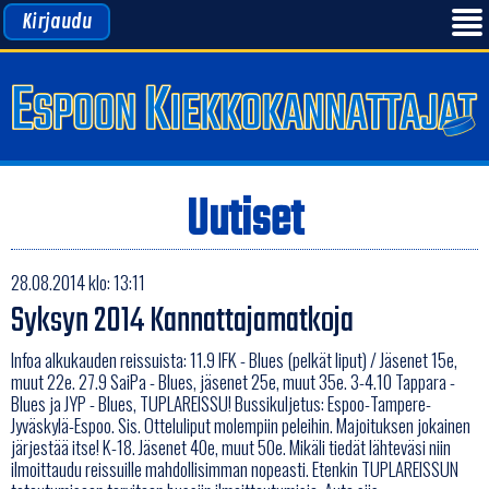
Kirjaudu
Uutiset
28.08.2014 klo: 13:11
Syksyn 2014 Kannattajamatkoja
Infoa alkukauden reissuista: 11.9 IFK - Blues (pelkät liput) / Jäsenet 15e,
muut 22e. 27.9 SaiPa - Blues, jäsenet 25e, muut 35e. 3-4.10 Tappara -
Blues ja JYP - Blues, TUPLAREISSU! Bussikuljetus: Espoo-Tampere-
Jyväskylä-Espoo. Sis. Otteluliput molempiin peleihin. Majoituksen jokainen
järjestää itse! K-18. Jäsenet 40e, muut 50e. Mikäli tiedät lähteväsi niin
ilmoittaudu reissuille mahdollisimman nopeasti. Etenkin TUPLAREISSUN