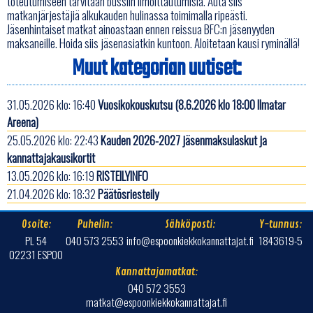
toteutumiseen tarvitaan bussiin ilmoittautumisia. Auta siis
matkanjärjestäjiä alkukauden hulinassa toimimalla ripeästi.
Jäsenhintaiset matkat ainoastaan ennen reissua BFC:n jäsenyyden
maksaneille. Hoida siis jäsenasiatkin kuntoon. Aloitetaan kausi ryminällä!
Muut kategorian uutiset:
31.05.2026 klo: 16:40
Vuosikokouskutsu (8.6.2026 klo 18:00 Ilmatar
Areena)
25.05.2026 klo: 22:43
Kauden 2026-2027 jäsenmaksulaskut ja
kannattajakausikortit
13.05.2026 klo: 16:19
RISTEILYINFO
21.04.2026 klo: 18:32
Päätösriesteily
Osoite:
Puhelin:
Sähköposti:
Y-tunnus:
PL 54
040 573 2553
info@espoonkiekkokannattajat.fi
1843619-5
02231 ESPOO
Kannattajamatkat:
040 572 3553
matkat@espoonkiekkokannattajat.fi