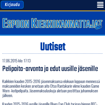
Kirjaudu
Uutiset
17.06.2015 klo: 17:13
Pelipaita-arvonta ja edut uusille jäsenille
Kaikkien kauden 2015-2016 jäsenmaksunsa elokuun loppuun mennessä
maksaneiden kesken arvotaan aito Otso Rantakarin viime kauden Game
Worn -kotipelipaita. Jäsenmaksulaskuja aletaan postittaa juhannuksen
jälkeen.
Kauden 2015-2016 uusille jäsenille Blues Fan Club tarjoaa hienon BFC-