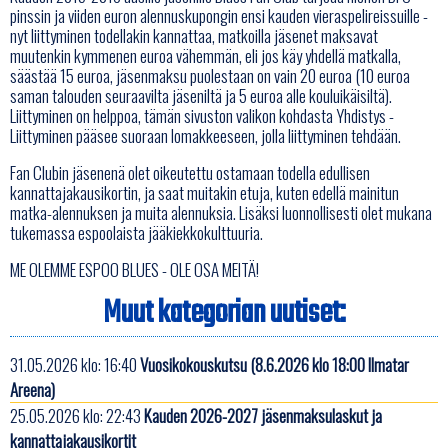
pinssin ja viiden euron alennuskupongin ensi kauden vieraspelireissuille -
nyt liittyminen todellakin kannattaa, matkoilla jäsenet maksavat
muutenkin kymmenen euroa vähemmän, eli jos käy yhdellä matkalla,
säästää 15 euroa, jäsenmaksu puolestaan on vain 20 euroa (10 euroa
saman talouden seuraavilta jäseniltä ja 5 euroa alle kouluikäisiltä).
Liittyminen on helppoa, tämän sivuston valikon kohdasta Yhdistys -
Liittyminen pääsee suoraan lomakkeeseen, jolla liittyminen tehdään.
Fan Clubin jäsenenä olet oikeutettu ostamaan todella edullisen
kannattajakausikortin, ja saat muitakin etuja, kuten edellä mainitun
matka-alennuksen ja muita alennuksia. Lisäksi luonnollisesti olet mukana
tukemassa espoolaista jääkiekkokulttuuria.
ME OLEMME ESPOO BLUES - OLE OSA MEITÄ!
Muut kategorian uutiset:
31.05.2026 klo: 16:40
Vuosikokouskutsu (8.6.2026 klo 18:00 Ilmatar
Areena)
25.05.2026 klo: 22:43
Kauden 2026-2027 jäsenmaksulaskut ja
kannattajakausikortit