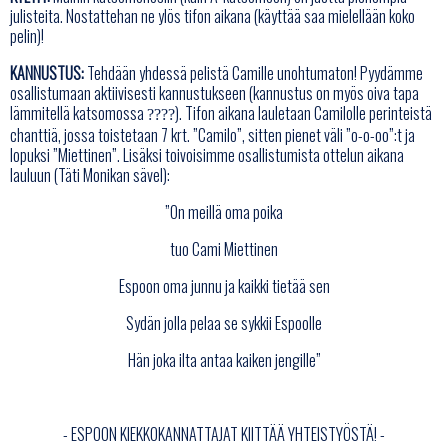
julisteita. Nostattehan ne ylös tifon aikana (käyttää saa mielellään koko
pelin)!
KANNUSTUS:
Tehdään yhdessä pelistä Camille unohtumaton! Pyydämme
osallistumaan aktiivisesti kannustukseen (kannustus on myös oiva tapa
lämmitellä katsomossa
). Tifon aikana lauletaan Camilolle perinteistä
????
chanttiä, jossa toistetaan 7 krt. ”Camilo”, sitten pienet väli ”o-o-oo”:t ja
lopuksi ”Miettinen”. Lisäksi toivoisimme osallistumista ottelun aikana
lauluun (Täti Monikan sävel):
”On meillä oma poika
tuo Cami Miettinen
Espoon oma junnu ja kaikki tietää sen
Sydän jolla pelaa se sykkii Espoolle
Hän joka ilta antaa kaiken jengille”
- ESPOON KIEKKOKANNATTAJAT KIITTÄÄ YHTEISTYÖSTÄ! -