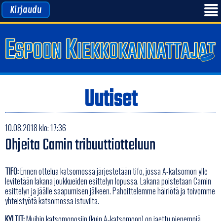
Kirjaudu
Uutiset
10.08.2018 klo: 17:36
Ohjeita Camin tribuuttiotteluun
TIFO:
Ennen ottelua katsomossa järjestetään tifo, jossa A-katsomon ylle
levitetään lakana joukkueiden esittelyn lopussa. Lakana poistetaan Camin
esittelyn ja jäälle saapumisen jälkeen. Pahoittelemme häiriötä ja toivomme
yhteistyötä katsomossa istuvilta.
KYLTIT:
Muihin katsomonosiin (kuin A-katsomoon) on jaettu pienempiä