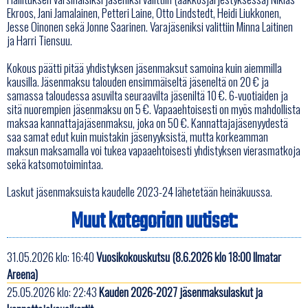
Ekroos, Jani Jamalainen, Petteri Laine, Otto Lindstedt, Heidi Liukkonen,
Jesse Oinonen sekä Jonne Saarinen. Varajäseniksi valittiin Minna Laitinen
ja Harri Tiensuu.
Kokous päätti pitää yhdistyksen jäsenmaksut samoina kuin aiemmilla
kausilla. Jäsenmaksu talouden ensimmäiseltä jäseneltä on 20 € ja
samassa taloudessa asuvilta seuraavilta jäseniltä 10 €. 6-vuotiaiden ja
sitä nuorempien jäsenmaksu on 5 €. Vapaaehtoisesti on myös mahdollista
maksaa kannattajajäsenmaksu, joka on 50 €. Kannattajajäsenyydestä
saa samat edut kuin muistakin jäsenyyksistä, mutta korkeamman
maksun maksamalla voi tukea vapaaehtoisesti yhdistyksen vierasmatkoja
sekä katsomotoimintaa.
Laskut jäsenmaksuista kaudelle 2023-24 lähetetään heinäkuussa.
Muut kategorian uutiset:
31.05.2026 klo: 16:40
Vuosikokouskutsu (8.6.2026 klo 18:00 Ilmatar
Areena)
25.05.2026 klo: 22:43
Kauden 2026-2027 jäsenmaksulaskut ja