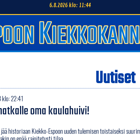
6.8.2026 klo: 11:44
Uutiset
 klo: 22:41
tkalle oma kaulahuivi!
jää historiaan Kiekko-Espoon uuden tulemisen toistaiseksi suuri
kin on enää rajoitetusti tilaa.