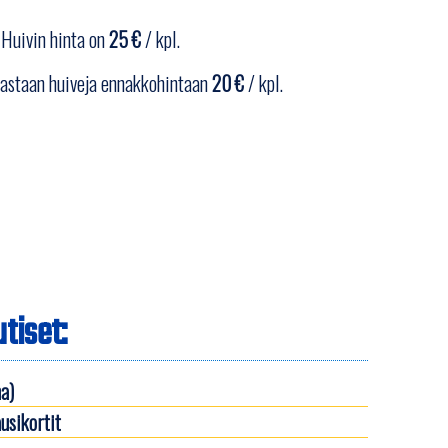
 Huivin hinta on
25 €
/ kpl.
vastaan huiveja ennakkohintaan
20 €
/ kpl.
tiset:
a)
usikortit