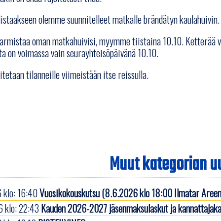
istaakseen olemme suunnitelleet matkalle brändätyn kaulahuivin.
varmistaa oman matkahuivisi, myymme tiistaina 10.10. Ketterää 
a on voimassa vain seurayhteisöpäivänä 10.10.
tetaan tilanneille viimeistään itse reissulla.
Muut kategorian uu
 klo: 16:40
Vuosikokouskutsu (8.6.2026 klo 18:00 Ilmatar Areen
 klo: 22:43
Kauden 2026-2027 jäsenmaksulaskut ja kannattajaka