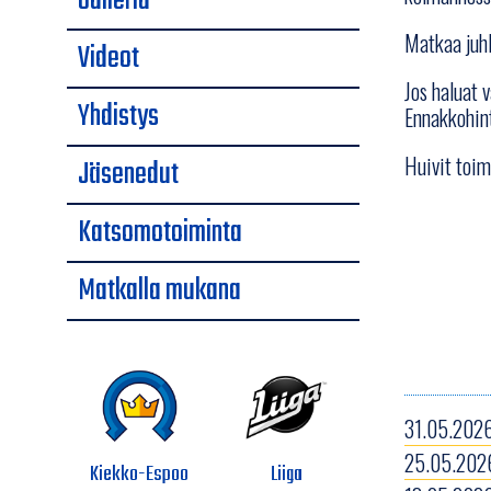
Galleria
Matkaa juhl
Videot
Jos haluat 
Yhdistys
Ennakkohint
Huivit toimi
Jäsenedut
Katsomotoiminta
Matkalla mukana
31.05.2026
25.05.2026
Kiekko-Espoo
Liiga