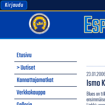
Kirjaudu
Etusivu
> Uutiset
23.01.2006
Kannattajamatkat
Ismo K
Verkkokauppa
Blues on ti
ensimmäisen
Linkki:
www.