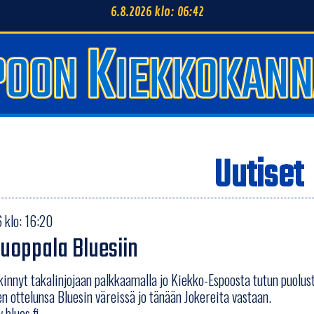
6.8.2026 klo: 06:42
Uutiset
 klo: 16:20
uoppala Bluesiin
lkinnyt takalinjojaan palkkaamalla jo Kiekko-Espoosta tutun puolu
 ottelunsa Bluesin väreissä jo tänään Jokereita vastaan.
blues.fi