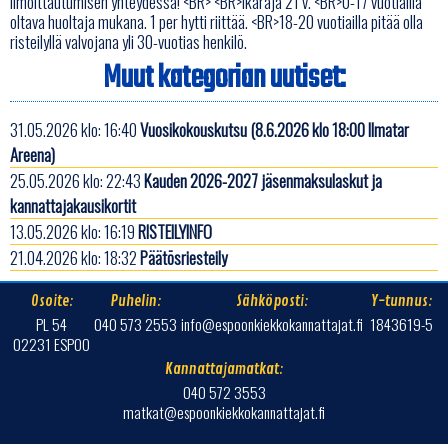
ilmoittautumisen yhteydessä! <BR> <BR>Ikäraja 21 v. <BR>0-17 vuotiailla
oltava huoltaja mukana. 1 per hytti riittää. <BR>18-20 vuotiailla pitää olla
risteilyllä valvojana yli 30-vuotias henkilö.
Muut kategorian uutiset:
31.05.2026 klo: 16:40
Vuosikokouskutsu (8.6.2026 klo 18:00 Ilmatar
Areena)
25.05.2026 klo: 22:43
Kauden 2026-2027 jäsenmaksulaskut ja
kannattajakausikortit
13.05.2026 klo: 16:19
RISTEILYINFO
21.04.2026 klo: 18:32
Päätösriesteily
Osoite:
Puhelin:
Sähköposti:
Y-tunnus:
PL 54
040 573 2553
info@espoonkiekkokannattajat.fi
1843619-5
02231 ESPOO
Kannattajamatkat:
040 572 3553
matkat@espoonkiekkokannattajat.fi