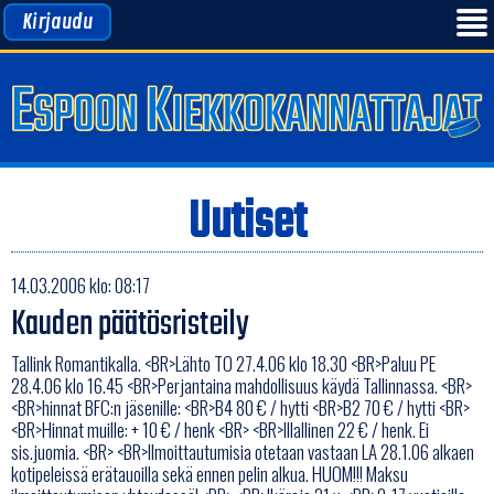
Kirjaudu
Uutiset
14.03.2006 klo: 08:17
Kauden päätösristeily
Tallink Romantikalla. <BR>Lähto TO 27.4.06 klo 18.30 <BR>Paluu PE
28.4.06 klo 16.45 <BR>Perjantaina mahdollisuus käydä Tallinnassa. <BR>
<BR>hinnat BFC:n jäsenille: <BR>B4 80 € / hytti <BR>B2 70 € / hytti <BR>
<BR>Hinnat muille: + 10 € / henk <BR> <BR>Illallinen 22 € / henk. Ei
sis.juomia. <BR> <BR>Ilmoittautumisia otetaan vastaan LA 28.1.06 alkaen
kotipeleissä erätauoilla sekä ennen pelin alkua. HUOM!!! Maksu