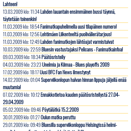
Lahteen!
13.03.2009 klo: 11:34
Lahden lauantain ensimmäinen bussi täynnä,
täytetään toinenkin!
11.03.2009 klo: 18:54
Fanimatkapuhelimella uusi tilapäinen numero!
11.03.2009 klo: 12:56
Lehtimäen Liikenteeltä puolivälierätarjous!
11.03.2009 klo: 12:49
Lahden fanimatkojen lähtöajat varmistuivat
10.03.2009 klo: 22:59
Bluesin vastustajaksi Pelicans - Fanimatkainfoa!
09.03.2009 klo: 18:34
Päätösristeily
04.03.2009 klo: 23:23
Unelmia ja Kiimaa - Blues playoffs 2009
17.02.2009 klo: 18:17
Uusi BFC Fan News ilmestynyt
14.02.2009 klo: 01:04
Superviikonlopun halvan hinnan lippuja jäljellä enää
muutamia!
07.02.2009 klo: 10:12
Ennakkotietoa kauden päätösristeilystä 27.04-
29.04.2009
05.02.2009 klo: 09:46
Pöytälätkä 15.2.2009
30.01.2009 klo: 01:27
Oulun matka peruttu
29.01.2009 klo: 09:49
Bluesilla superviikonloppu Helsingissä helmi-