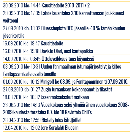
30.09.2010 klo: 14:44
Kausitiedoite 2010-2011 / 2
29.09.2010 klo: 17:35
Lähde lauantaina 2.10 kannattamaan joukkueesi
voittoon!
27.09.2010 klo: 18:02
Bluesshopista BFC jäsenille -10 % tämän kauden
jäsenkortilla
16.09.2010 klo: 19:47
Kausitiedoite
16.09.2010 klo: 19:18
Davisto Olari, uusi kantapaikka
14.09.2010 klo: 03:45
Otteluveikkaus taas käynnissä
08.09.2010 klo: 13:31
Uuden fanimaailman istumajärjestelyt ja kiitos
fanitapaamiselle osallistuneille
01.09.2010 klo: 10:12
Minigolf ke 08.09. ja Fanitapaaminen ti 07.09.2010.
27.08.2010 klo: 01:27
Zugin turnauksen kokoonpanot ja tilastot
18.08.2010 klo: 10:32
Jäsenmaksulaskut matkaan
23.06.2010 klo: 14:13
Vuosikokous sekä ylimääräinen vuosikokous 2008-
2009 kaudesta torstaina 8.7. klo 18 Ravintola Chili's
28.04.2010 klo: 12:59
Risteily infoa lähtijöille!
12.04.2010 klo: 12:02
Jere Karalahti Bluesiin