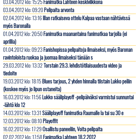
03.04.2012 klo: 15:25
Fanimatka Lahteen keskiviikkona
03.04.2012 klo: 09:20
Pelipaita arvonta
02.04.2012 klo: 13:16
Illan ratkaiseva ottelu Kalpaa vastaan nähtävissä
myös Baronalla
01.04.2012 klo: 20:50
Fanimatka maanantaina fanimatkaa tarjolla (ei
aprillia)
01.04.2012 klo: 09:23
Fanishopissa pelipaitoja ilmaiseksi, myös Baronan
ravintoloista ruokaa ja juomaa ilmaiseksi tänään s
29.03.2012 klo: 13:32
Torstain 29.3. lehdistötilaisuudesta video ja
tiedoite
19.03.2012 klo: 18:15
Blues tarjous, 2 yhden hinnalla tiistain Lukko peliin
(koskee myös jo lipun ostaneita)
16.03.2012 klo: 11:56
Lukko sääliplayoff -pelipäiväksi varmistui sunnuntai
-lähtö klo 12
14.03.2012 klo: 13:31
Sääliplayoff fanimatka Raumalle la tai su 30 e
12.03.2012 klo: 08:10
Playoffit
16.02.2012 klo: 17:29
Osallistu paneeliin, Voita pelipaita
02.02.2012 klo: 17:58
Fanimatka Lahteen 18.2.2012