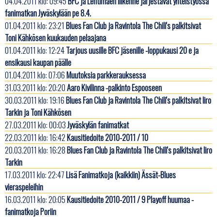
04.04.2011 klo: 09:45
BFC ja Lehtimäen liikenne järjestävät yhteistyössä
fanimatkan Jyväskylään pe 8.4.
01.04.2011 klo: 23:21
Blues Fan Club ja Ravintola The Chili's palkitsivat
Toni Kähkösen kuukauden pelaajana
01.04.2011 klo: 12:24
Tarjous uusille BFC jäsenille -loppukausi 20 e ja
ensikausi kaupan päälle
01.04.2011 klo: 07:06
Muutoksia parkkerauksessa
31.03.2011 klo: 20:20
Aaro Kivilinna -palkinto Espooseen
30.03.2011 klo: 19:16
Blues Fan Club ja Ravintola The Chili's palkitsivat Iiro
Tarkin ja Toni Kähkösen
27.03.2011 klo: 00:03
Jyväskylän fanimatkat
22.03.2011 klo: 16:42
Kausitiedoite 2010-2011 / 10
20.03.2011 klo: 16:28
Blues Fan Club ja Ravintola The Chili's palkitsivat Iiro
Tarkin
17.03.2011 klo: 22:47
Lisä Fanimatkoja (kaikkiin) Ässät-Blues
vieraspeleihin
16.03.2011 klo: 20:05
Kausitiedoite 2010-2011 / 9 Playoff huumaa -
fanimatkoja Poriin