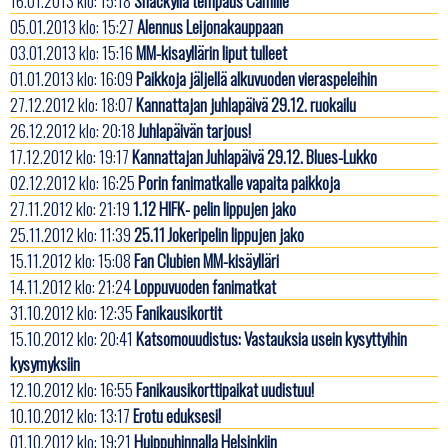
16.01.2013 klo: 15:18
Snackylla tempaus Camille
05.01.2013 klo: 15:27
Alennus Leijonakauppaan
03.01.2013 klo: 15:16
MM-kisayllärin liput tulleet
01.01.2013 klo: 16:09
Paikkoja jäljellä alkuvuoden vieraspeleihin
27.12.2012 klo: 18:07
Kannattajan juhlapäivä 29.12. ruokailu
26.12.2012 klo: 20:18
Juhlapäivän tarjous!
17.12.2012 klo: 19:17
Kannattajan Juhlapäivä 29.12. Blues-Lukko
02.12.2012 klo: 16:25
Porin fanimatkalle vapaita paikkoja
27.11.2012 klo: 21:19
1.12 HIFK- pelin lippujen jako
25.11.2012 klo: 11:39
25.11 Jokeripelin lippujen jako
15.11.2012 klo: 15:08
Fan Clubien MM-kisäylläri
14.11.2012 klo: 21:24
Loppuvuoden fanimatkat
31.10.2012 klo: 12:35
Fanikausikortit
15.10.2012 klo: 20:41
Katsomouudistus: Vastauksia usein kysyttyihin
kysymyksiin
12.10.2012 klo: 16:55
Fanikausikorttipaikat uudistuu!
10.10.2012 klo: 13:17
Erotu eduksesi!
01.10.2012 klo: 19:21
Huippuhinnalla Helsinkiin