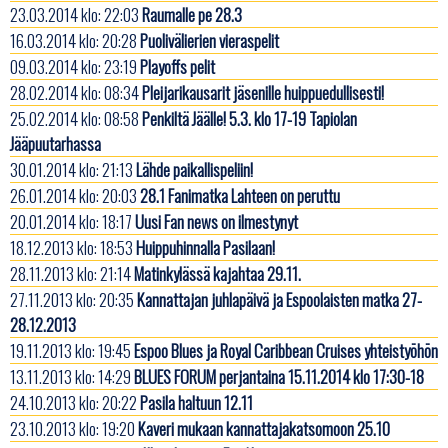
23.03.2014 klo: 22:03
Raumalle pe 28.3
16.03.2014 klo: 20:28
Puolivälierien vieraspelit
09.03.2014 klo: 23:19
Playoffs pelit
28.02.2014 klo: 08:34
Pleijarikausarit jäsenille huippuedullisesti!
25.02.2014 klo: 08:58
Penkiltä Jäälle! 5.3. klo 17-19 Tapiolan
Jääpuutarhassa
30.01.2014 klo: 21:13
Lähde paikallispeliin!
26.01.2014 klo: 20:03
28.1 Fanimatka Lahteen on peruttu
20.01.2014 klo: 18:17
Uusi Fan news on ilmestynyt
18.12.2013 klo: 18:53
Huippuhinnalla Pasilaan!
28.11.2013 klo: 21:14
Matinkylässä kajahtaa 29.11.
27.11.2013 klo: 20:35
Kannattajan juhlapäivä ja Espoolaisten matka 27-
28.12.2013
19.11.2013 klo: 19:45
Espoo Blues ja Royal Caribbean Cruises yhteistyöhön
13.11.2013 klo: 14:29
BLUES FORUM perjantaina 15.11.2014 klo 17:30-18
24.10.2013 klo: 20:22
Pasila haltuun 12.11
23.10.2013 klo: 19:20
Kaveri mukaan kannattajakatsomoon 25.10