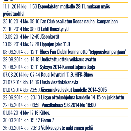
11.11.2014 klo: 11:53
Espoolaisten matkalle 29.11. mukaan myös
pyörätuolilla!
23.10.2014 klo: 08:10
Fan Club osallistuu Roosa nauha -kampanjaan
23.10.2014 klo: 08:09
Lehti ilmestynyt!
13.09.2014 klo: 12:45
Jäsenkortit
10.09.2014 klo: 17:28
Lippujen jako 11.9
08.09.2014 klo: 12:11
Blues Fan Clubin kannanotto "teippauskampanjaan"
29.08.2014 klo: 14:18
Uudistettu otteluveikkaus avattu
28.08.2014 klo: 13:11
Syksyn 2014 Kannattajamatkoja
07.08.2014 klo: 07:44
Kausi käyntiin! 11.9. HIFK-Blues
31.07.2014 klo: 14:36
Uusia viestintäkanavia
01.07.2014 klo: 23:59
Jäsenmaksulaskut kaudelle 2014-2015
22.06.2014 klo: 23:10
Liigan otteluohjelma kaudelle 14-15 on julkistettu
22.05.2014 klo: 09:58
Vuosikokous 9.6.2014 klo 18:00
01.04.2014 klo: 17:16
Kiitos.
30.03.2014 klo: 15:42
Game 7
26.03.2014 klo: 20:13
Veikkauspiste auki ennen peliä