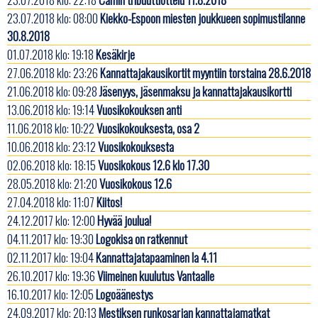
23.07.2018 klo: 08:00
Kiekko-Espoon miesten joukkueen sopimustilanne
30.8.2018
01.07.2018 klo: 19:18
Kesäkirje
27.06.2018 klo: 23:26
Kannattajakausikortit myyntiin torstaina 28.6.2018
21.06.2018 klo: 09:28
Jäsenyys, jäsenmaksu ja kannattajakausikortti
13.06.2018 klo: 19:14
Vuosikokouksen anti
11.06.2018 klo: 10:22
Vuosikokouksesta, osa 2
10.06.2018 klo: 23:12
Vuosikokouksesta
02.06.2018 klo: 18:15
Vuosikokous 12.6 klo 17.30
28.05.2018 klo: 21:20
Vuosikokous 12.6
27.04.2018 klo: 11:07
Kiitos!
24.12.2017 klo: 12:00
Hyvää joulua!
04.11.2017 klo: 19:30
Logokisa on ratkennut
02.11.2017 klo: 19:04
Kannattajatapaaminen la 4.11
26.10.2017 klo: 19:36
Viimeinen kuulutus Vantaalle
16.10.2017 klo: 12:05
Logoäänestys
24.09.2017 klo: 20:13
Mestiksen runkosarjan kannattajamatkat