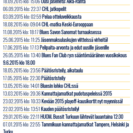
18.09.2015 klo: 15:06
Uusi jäsenetu: Aika-Ranta
06.09.2015 klo: 22:37
CHL jatkopelit
03.09.2015 klo: 02:59
Pelaa otteluveikkausta
18.08.2015 klo: 09:04
CHL-matka Keski-Eurooppaan
11.08.2015 klo: 18:17
Blues Savon Sanomat turnauksessa
25.06.2015 klo: 11:25
Jäsenmaksulaskujen viitteissä virheitä!
17.06.2015 klo: 17:13
Pelipaita-arvonta ja edut uusille jäsenille
26.05.2015 klo: 13:40
Blues Fan Club ry:n sääntömääräinen vuosikokous
9.6.2015 klo 18.00
18.05.2015 klo: 23:56
Päätösristeily, aikataulu
17.05.2015 klo: 22:30
Päätösristeily
13.05.2015 klo: 14:01
Bluesin lohko CHL:ssä
13.03.2015 klo: 20:36
Kannattajamatkat pudotuspeleissä 2015
23.02.2015 klo: 10:33
Kevään 2015 playoff-kausikortit nyt myynnissä!
22.02.2015 klo: 13:51
Kauden päätösristeily!
29.01.2015 klo: 22:11
HUOM. Bussit Turkuun lähtevät lauantaina 12:30
07.01.2015 klo: 22:55
Tammikuun kannattajamatkat Tampere, Helsinki ja
Turku