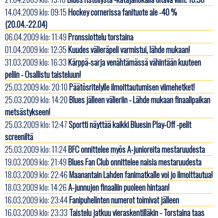
14.04.2009 klo: 09:15
Hockey cornerissa fanituote ale -40 %
(20.04.-22.04)
06.04.2009 klo: 11:49
Pronssiottelu torstaina
01.04.2009 klo: 12:35
Kuudes välieräpeli varmistui, lähde mukaan!
31.03.2009 klo: 16:33
Kärppä-sarja venähtämässä vähintään kuuteen
peliin - Osallistu taisteluun!
25.03.2009 klo: 20:10
Päätösritelylle ilmoittautumisen viimehetket!
25.03.2009 klo: 14:20
Blues jälleen välieriin - Lähde mukaan finaalipaikan
metsästykseen!
25.03.2009 klo: 12:47
Sportti näyttää kaikki Bluesin Play-Off -pelit
screeniltä
25.03.2009 klo: 11:24
BFC onnittelee myös A-junioreita mestaruudesta
19.03.2009 klo: 21:49
Blues Fan Club onnittelee naisia mestaruudesta
18.03.2009 klo: 22:46
Maanantain Lahden fanimatkalle voi jo ilmoittautua!
18.03.2009 klo: 14:26
A-junnujen finaaliin puoleen hintaan!
16.03.2009 klo: 23:44
Fanipuhelinten numerot toimivat jälleen
16.03.2009 klo: 23:33
Taistelu jatkuu vieraskentilläkin - Torstaina taas