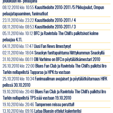
joulukuun kk- pelaajana
08.12.2010 klo: 10:55
Kausitiedoite 2010-2011 /5 Pikkujoulut, Ompun
pelaajatapaaminen, fanimatkat
23.11.2010 klo: 23:22
Kausitiedoite 2010-2011 / 4
08.11.2010 klo: 08:53
Kausitiedoite 2010-2011 / 3
05.11.2010 klo: 10:12
BFC ja Ravintola The Chili's palkitsivat kolme
pelaajaa 4.11.
04.11.2010 klo: 17:47
Uusi Fan News ilmestynyt
02.11.2010 klo: 18:04
Snackyn fanitapahtuma Niittykummun Snackyllä
31.10.2010 klo: 00:11
Olli Varhimo on BFC:n pöytälätkämestari 2010
26.10.2010 klo: 22:00
Blues Fan Club ja Ravintola The Chili's palkitsi Iiro
Tarkin nollapelistä Tapparaa ja HPK:ta vastaan
25.10.2010 klo: 10:34
Fanimaailman avajaiset ja pöytälätkäturnaus HIFK
pelissä 30.10.2010
19.10.2010 klo: 20:48
Blues Fan Club ja Ravintola The Chili's palkitsi Iiro
Tarkin nollapelistä TPS:sää vastaan 19.10.2010
19.10.2010 klo: 20:46
Tampereen reissu peruttu!!
13.10.2010 klo: 09:16
Lataa Bluesin ottelut kalenteriisi