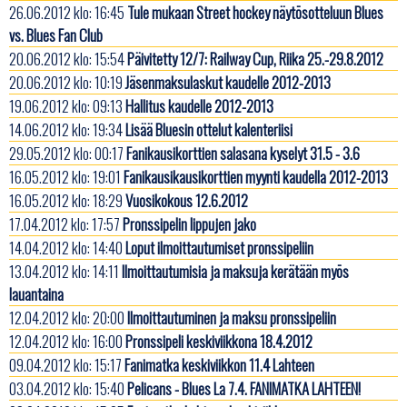
26.06.2012 klo: 16:45
Tule mukaan Street hockey näytösotteluun Blues
vs. Blues Fan Club
20.06.2012 klo: 15:54
Päivitetty 12/7: Railway Cup, Riika 25.-29.8.2012
20.06.2012 klo: 10:19
Jäsenmaksulaskut kaudelle 2012-2013
19.06.2012 klo: 09:13
Hallitus kaudelle 2012-2013
14.06.2012 klo: 19:34
Lisää Bluesin ottelut kalenteriisi
29.05.2012 klo: 00:17
Fanikausikorttien salasana kyselyt 31.5 - 3.6
16.05.2012 klo: 19:01
Fanikausikausikorttien myynti kaudella 2012-2013
16.05.2012 klo: 18:29
Vuosikokous 12.6.2012
17.04.2012 klo: 17:57
Pronssipelin lippujen jako
14.04.2012 klo: 14:40
Loput ilmoittautumiset pronssipeliin
13.04.2012 klo: 14:11
Ilmoittautumisia ja maksuja kerätään myös
lauantaina
12.04.2012 klo: 20:00
Ilmoittautuminen ja maksu pronssipeliin
12.04.2012 klo: 16:00
Pronssipeli keskiviikkona 18.4.2012
09.04.2012 klo: 15:17
Fanimatka keskiviikkon 11.4 Lahteen
03.04.2012 klo: 15:40
Pelicans - Blues La 7.4. FANIMATKA LAHTEEN!