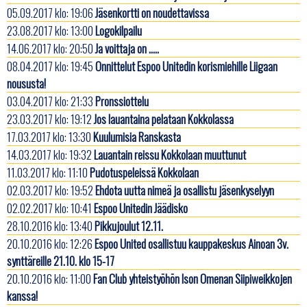
05.09.2017 klo: 19:06
Jäsenkortti on noudettavissa
23.08.2017 klo: 13:00
Logokilpailu
14.06.2017 klo: 20:50
Ja voittaja on .....
08.04.2017 klo: 19:45
Onnittelut Espoo Unitedin korismiehille Liigaan
noususta!
03.04.2017 klo: 21:33
Pronssiottelu
23.03.2017 klo: 19:12
Jos lauantaina pelataan Kokkolassa
17.03.2017 klo: 13:30
Kuulumisia Ranskasta
14.03.2017 klo: 19:32
Lauantain reissu Kokkolaan muuttunut
11.03.2017 klo: 11:10
Pudotuspeleissä Kokkolaan
02.03.2017 klo: 19:52
Ehdota uutta nimeä ja osallistu jäsenkyselyyn
02.02.2017 klo: 10:41
Espoo Unitedin Jäädisko
28.10.2016 klo: 13:40
Pikkujoulut 12.11.
20.10.2016 klo: 12:26
Espoo United osallistuu kauppakeskus Ainoan 3v.
synttäreille 21.10. klo 15-17
20.10.2016 klo: 11:00
Fan Club yhteistyöhön Ison Omenan Siipiweikkojen
kanssa!