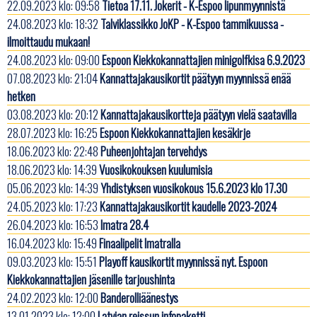
22.09.2023 klo: 09:58
Tietoa 17.11. Jokerit - K-Espoo lipunmyynnistä
24.08.2023 klo: 18:32
Talviklassikko JoKP - K-Espoo tammikuussa -
ilmoittaudu mukaan!
24.08.2023 klo: 09:00
Espoon Kiekkokannattajien minigolfkisa 6.9.2023
07.08.2023 klo: 21:04
Kannattajakausikortit päätyyn myynnissä enää
hetken
03.08.2023 klo: 20:12
Kannattajakausikortteja päätyyn vielä saatavilla
28.07.2023 klo: 16:25
Espoon Kiekkokannattajien kesäkirje
18.06.2023 klo: 22:48
Puheenjohtajan tervehdys
18.06.2023 klo: 14:39
Vuosikokouksen kuulumisia
05.06.2023 klo: 14:39
Yhdistyksen vuosikokous 15.6.2023 klo 17.30
24.05.2023 klo: 17:23
Kannattajakausikortit kaudelle 2023-2024
26.04.2023 klo: 16:53
Imatra 28.4
16.04.2023 klo: 15:49
Finaalipelit Imatralla
09.03.2023 klo: 15:51
Playoff kausikortit myynnissä nyt. Espoon
Kiekkokannattajien jäsenille tarjoushinta
24.02.2023 klo: 12:00
Banderolliäänestys
13.01.2023 klo: 12:00
Latvian reissun infopaketti