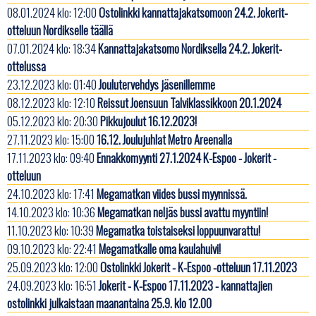
08.01.2024 klo: 12:00
Ostolinkki kannattajakatsomoon 24.2. Jokerit-
otteluun Nordikselle täällä
07.01.2024 klo: 18:34
Kannattajakatsomo Nordiksella 24.2. Jokerit-
ottelussa
23.12.2023 klo: 01:40
Joulutervehdys jäsenillemme
08.12.2023 klo: 12:10
Reissut Joensuun Talviklassikkoon 20.1.2024
05.12.2023 klo: 20:30
Pikkujoulut 16.12.2023!
27.11.2023 klo: 15:00
16.12. Joulujuhlat Metro Areenalla
17.11.2023 klo: 09:40
Ennakkomyynti 27.1.2024 K-Espoo - Jokerit -
otteluun
24.10.2023 klo: 17:41
Megamatkan viides bussi myynnissä.
14.10.2023 klo: 10:36
Megamatkan neljäs bussi avattu myyntiin!
11.10.2023 klo: 10:39
Megamatka toistaiseksi loppuunvarattu!
09.10.2023 klo: 22:41
Megamatkalle oma kaulahuivi!
25.09.2023 klo: 12:00
Ostolinkki Jokerit - K-Espoo -otteluun 17.11.2023
24.09.2023 klo: 16:51
Jokerit - K-Espoo 17.11.2023 - kannattajien
ostolinkki julkaistaan maanantaina 25.9. klo 12.00