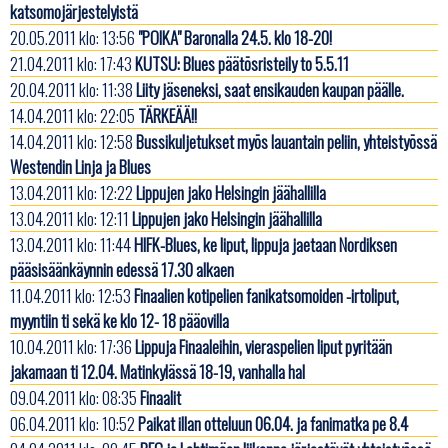
katsomojärjestelyistä
20.05.2011 klo: 13:56
"POIKA" Baronalla 24.5. klo 18-20!
21.04.2011 klo: 17:43
KUTSU: Blues päätösristeily to 5.5.11
20.04.2011 klo: 11:38
Liity jäseneksi, saat ensikauden kaupan päälle.
14.04.2011 klo: 22:05
TÄRKEÄÄ!!
14.04.2011 klo: 12:58
Bussikuljetukset myös lauantain peliin, yhteistyössä
Westendin Linja ja Blues
13.04.2011 klo: 12:22
Lippujen jako Helsingin jäähallilla
13.04.2011 klo: 12:11
Lippujen jako Helsingin jäähallilla
13.04.2011 klo: 11:44
HIFK-Blues, ke liput, lippuja jaetaan Nordiksen
pääsisäänkäynnin edessä 17.30 alkaen
11.04.2011 klo: 12:53
Finaalien kotipelien fanikatsomoiden -irtoliput,
myyntiin ti sekä ke klo 12- 18 pääovilla
10.04.2011 klo: 17:36
Lippuja Finaaleihin, vieraspelien liput pyritään
jakamaan ti 12.04. Matinkylässä 18-19, vanhalla hal
09.04.2011 klo: 08:35
Finaalit
06.04.2011 klo: 10:52
Paikat illan otteluun 06.04. ja fanimatka pe 8.4