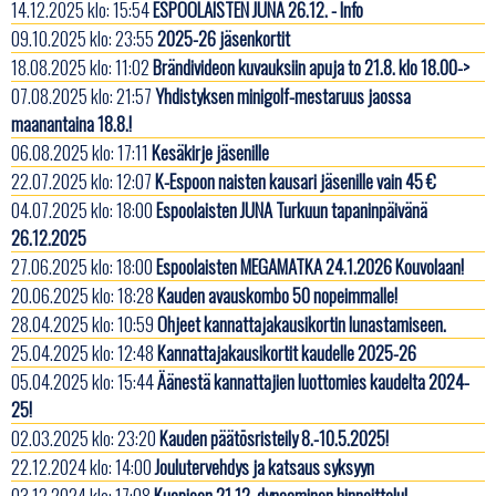
14.12.2025 klo: 15:54
ESPOOLAISTEN JUNA 26.12. - Info
09.10.2025 klo: 23:55
2025-26 jäsenkortit
18.08.2025 klo: 11:02
Brändivideon kuvauksiin apuja to 21.8. klo 18.00->
07.08.2025 klo: 21:57
Yhdistyksen minigolf-mestaruus jaossa
maanantaina 18.8.!
06.08.2025 klo: 17:11
Kesäkirje jäsenille
22.07.2025 klo: 12:07
K-Espoon naisten kausari jäsenille vain 45 €
04.07.2025 klo: 18:00
Espoolaisten JUNA Turkuun tapaninpäivänä
26.12.2025
27.06.2025 klo: 18:00
Espoolaisten MEGAMATKA 24.1.2026 Kouvolaan!
20.06.2025 klo: 18:28
Kauden avauskombo 50 nopeimmalle!
28.04.2025 klo: 10:59
Ohjeet kannattajakausikortin lunastamiseen.
25.04.2025 klo: 12:48
Kannattajakausikortit kaudelle 2025-26
05.04.2025 klo: 15:44
Äänestä kannattajien luottomies kaudelta 2024-
25!
02.03.2025 klo: 23:20
Kauden päätösristeily 8.-10.5.2025!
22.12.2024 klo: 14:00
Joulutervehdys ja katsaus syksyyn
03.12.2024 klo: 17:08
Kuopioon 21.12. dynaaminen hinnoittelu!