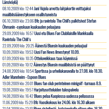
Länsiväylä)
08.10.2009 klo: 12:44
Jani Vajola arvottu lahjakortin voittajaksi
maalibiisiäänestykseen osallistuneista
06.10.2009 klo: 23:06
Bfc ja ravintola The Chili's palkitsivat Stefan
Öhmanin -syyskuun kuukauden pelaajana
29.09.2009 klo: 16:57
Uusi etu Blues Fan Clubilaisille Mankkaalla
Ravintola The Chili´s
22.09.2009 klo: 20:25
Äänestä Bluesin kuukauden pelaajaa!
10.09.2009 klo: 19:53
Uusi Fan News ilmestynyt 10.09.
07.09.2009 klo: 10:35
Otteluveikkaus taas käynnissä
01.09.2009 klo: 10:12
Äänestys Bluesin maalibiisistä on päättynyt
24.08.2009 klo: 10:54
Sportissa ja urheilukanavalla to 27.08. klo 18.30.
Adler Mannheim - Espoon Blues
19.08.2009 klo: 20:01
Blues fan club perinteinen minigolf -turnaus 8.9.
19.08.2009 klo: 19:57
Harjoitusotteluiden tulospalvelu
14.08.2009 klo: 16:42
Blues pelaa Kuopiossa uudessa peliasussa
11.06.2009 klo: 15:29
Bfc Vuosikokous ke 24.06. klo 16.30 alkaen
21.04.2009 klo: 13:10
Blues risteilystä -katajanokalla oltava viim. 16.30