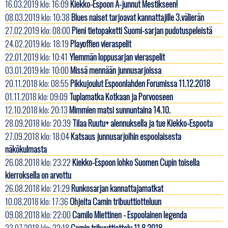
16.03.2019 klo: 16:09
Kiekko-Espoon A-junnut Mestikseen!
08.03.2019 klo: 10:38
Blues naiset tarjoavat kannattajille 3.välierän
27.02.2019 klo: 08:00
Pieni tietopaketti Suomi-sarjan pudotuspeleistä
24.02.2019 klo: 18:19
Playoffien vieraspelit
22.01.2019 klo: 10:41
Ylemmän loppusarjan vieraspelit
03.01.2019 klo: 10:00
Missä mennään junnusarjoissa
20.11.2018 klo: 08:55
Pikkujoulut Espoonlahden Forumissa 11.12.2018
01.11.2018 klo: 09:09
Tuplamatka Kotkaan ja Porvooseen
12.10.2018 klo: 20:13
Mimmien matsi sunnuntaina 14.10.
28.09.2018 klo: 20:39
Tilaa Ruutu+ alennuksella ja tue Kiekko-Espoota
27.09.2018 klo: 18:04
Katsaus junnusarjoihin espoolaisesta
näkökulmasta
26.08.2018 klo: 23:22
Kiekko-Espoon lohko Suomen Cupin toisella
kierroksella on arvottu
26.08.2018 klo: 21:29
Runkosarjan kannattajamatkat
10.08.2018 klo: 17:36
Ohjeita Camin tribuuttiotteluun
09.08.2018 klo: 22:00
Camilo Miettinen - Espoolainen legenda
23.07.2018 klo: 22:18
Camin tribuuttiottelu 11.8.2018