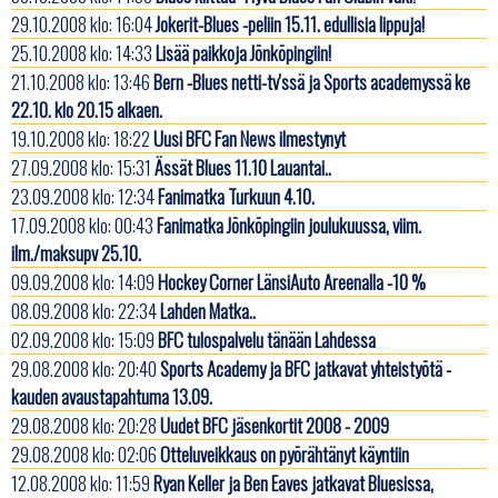
29.10.2008 klo: 16:04
Jokerit-Blues -peliin 15.11. edullisia lippuja!
25.10.2008 klo: 14:33
Lisää paikkoja Jönköpingiin!
21.10.2008 klo: 13:46
Bern -Blues netti-tv'ssä ja Sports academyssä ke
22.10. klo 20.15 alkaen.
19.10.2008 klo: 18:22
Uusi BFC Fan News ilmestynyt
27.09.2008 klo: 15:31
Ässät Blues 11.10 Lauantai..
23.09.2008 klo: 12:34
Fanimatka Turkuun 4.10.
17.09.2008 klo: 00:43
Fanimatka Jönköpingiin joulukuussa, viim.
ilm./maksupv 25.10.
09.09.2008 klo: 14:09
Hockey Corner LänsiAuto Areenalla -10 %
08.09.2008 klo: 22:34
Lahden Matka..
02.09.2008 klo: 15:09
BFC tulospalvelu tänään Lahdessa
29.08.2008 klo: 20:40
Sports Academy ja BFC jatkavat yhteistyötä -
kauden avaustapahtuma 13.09.
29.08.2008 klo: 20:28
Uudet BFC jäsenkortit 2008 - 2009
29.08.2008 klo: 02:06
Otteluveikkaus on pyörähtänyt käyntiin
12.08.2008 klo: 11:59
Ryan Keller ja Ben Eaves jatkavat Bluesissa,