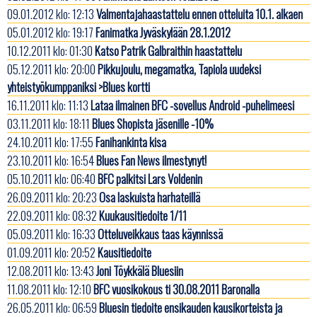
09.01.2012 klo: 12:13
Valmentajahaastattelu ennen otteluita 10.1. alkaen
05.01.2012 klo: 19:17
Fanimatka Jyväskylään 28.1.2012
10.12.2011 klo: 01:30
Katso Patrik Galbraithin haastattelu
05.12.2011 klo: 20:00
Pikkujoulu, megamatka, Tapiola uudeksi
yhteistyökumppaniksi >Blues kortti
16.11.2011 klo: 11:13
Lataa ilmainen BFC -sovellus Android -puhelimeesi
03.11.2011 klo: 18:11
Blues Shopista jäsenille -10%
24.10.2011 klo: 17:55
Fanihankinta kisa
23.10.2011 klo: 16:54
Blues Fan News ilmestynyt!
05.10.2011 klo: 06:40
BFC palkitsi Lars Voldenin
26.09.2011 klo: 20:23
Osa laskuista harhateillä
22.09.2011 klo: 08:32
Kuukausitiedoite 1/11
05.09.2011 klo: 16:33
Otteluveikkaus taas käynnissä
01.09.2011 klo: 20:52
Kausitiedoite
12.08.2011 klo: 13:43
Joni Töykkälä Bluesiin
11.08.2011 klo: 12:10
BFC vuosikokous ti 30.08.2011 Baronalla
26.05.2011 klo: 06:59
Bluesin tiedoite ensikauden kausikorteista ja