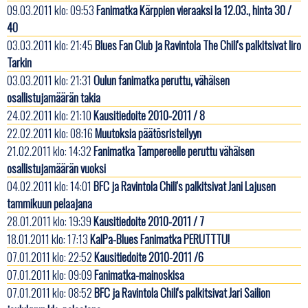
09.03.2011 klo: 09:53
Fanimatka Kärppien vieraaksi la 12.03., hinta 30 /
40
03.03.2011 klo: 21:45
Blues Fan Club ja Ravintola The Chili's palkitsivat Iiro
Tarkin
03.03.2011 klo: 21:31
Oulun fanimatka peruttu, vähäisen
osallistujamäärän takia
24.02.2011 klo: 21:10
Kausitiedoite 2010-2011 / 8
22.02.2011 klo: 08:16
Muutoksia päätösristeilyyn
21.02.2011 klo: 14:32
Fanimatka Tampereelle peruttu vähäisen
osallistujamäärän vuoksi
04.02.2011 klo: 14:01
BFC ja Ravintola Chili's palkitsivat Jani Lajusen
tammikuun pelaajana
28.01.2011 klo: 19:39
Kausitiedoite 2010-2011 / 7
18.01.2011 klo: 17:13
KalPa-Blues Fanimatka PERUTTTU!
07.01.2011 klo: 22:52
Kausitiedoite 2010-2011 /6
07.01.2011 klo: 09:09
Fanimatka-mainoskisa
07.01.2011 klo: 08:52
BFC ja Ravintola Chili's palkitsivat Jari Sailion