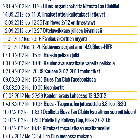
28.09.2012 klo: 11:25
Blues-organisaatiolta kiitosta Fan Clubille!
14.09.2012 klo: 11:05
Ilmaiset ottelukuljetukset jatkuvat
13.09.2012 klo: 12:35
Fan News 2/12 on ilmestynyt
12.09.2012 klo: 12:27
Otteluveikkaus jälleen käynnissä
11.09.2012 klo: 23:16
Fanikausikorttien myynti
11.09.2012 klo: 18:20
Kotiavaus perjantaina 14.9. Blues-HIFK
04.09.2012 klo: 15:56
Bluesin peliasu julki
03.09.2012 klo: 19:45
Kauden avausmatkalle vapaita paikkoja
02.09.2012 klo: 20:38
Kauden 2012-2013 fanimatkat
09.08.2012 klo: 15:33
Blues Fan Club Facebookissa
08.08.2012 klo: 10:05
Jäsenkortit
07.08.2012 klo: 22:29
Kauden avaus Lahdessa 13.9.2012
04.08.2012 klo: 10:38
Blues - Tappara, harjoitusottelu 8.8. klo 18:30
16.07.2012 klo: 13:38
Osallistu Blues Fan Clubin kaulaliinan suunnitteluun!
13.07.2012 klo: 12:10
Päivitetty! Railway Cup, Riika 27.-29.8.
10.07.2012 klo: 10:44
Kiitokset tossulätkään osallistuneille!
04.07.2012 klo: 13:56
Fan Club menossa mukana