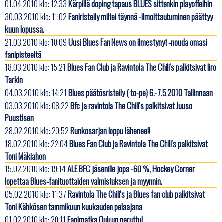
01.04.2010 klo: 12:33
Kärpillä doping tapaus BLUES sittenkin playoffeihin
30.03.2010 klo: 11:02
Faniristeily miltei täynnä -ilmoittautuminen päättyy
kuun lopussa.
21.03.2010 klo: 10:09
Uusi Blues Fan News on ilmestynyt -nouda omasi
fanipisteeltä
18.03.2010 klo: 15:21
Blues Fan Club ja Ravintola The Chili's palkitsivat Iiro
Tarkin
04.03.2010 klo: 14:21
Blues päätösristeily ( to-pe) 6.-7.5.2010 Tallinnaan
03.03.2010 klo: 08:22
Bfc ja ravintola The Chili's palkitsivat Juuso
Puustisen
28.02.2010 klo: 20:52
Runkosarjan loppu lähenee!!
18.02.2010 klo: 22:04
Blues Fan Club ja Ravintola The Chili's palkitsivat
Toni Mäkiahon
15.02.2010 klo: 19:14
ALE BFC jäsenille jopa -60 %, Hockey Corner
lopettaa Blues-fanituottaiden valmistuksen ja myynnin.
05.02.2010 klo: 11:37
Ravintola The Chili's ja Blues fan club palkitsivat
Toni Kähkösen tammikuun kuukauden pelaajana
01.02.2010 klo: 20:11
Fanimatka Ouluun peruttu!