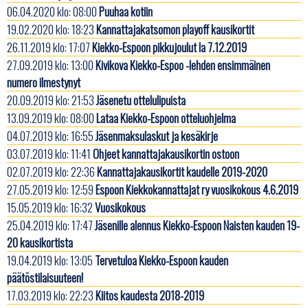
06.04.2020 klo: 08:00
Puuhaa kotiin
19.02.2020 klo: 18:23
Kannattajakatsomon playoff kausikortit
26.11.2019 klo: 17:07
Kiekko-Espoon pikkujoulut la 7.12.2019
27.09.2019 klo: 13:00
Kivikova Kiekko-Espoo -lehden ensimmäinen
numero ilmestynyt
20.09.2019 klo: 21:53
Jäsenetu ottelulipuista
13.09.2019 klo: 08:00
Lataa Kiekko-Espoon otteluohjelma
04.07.2019 klo: 16:55
Jäsenmaksulaskut ja kesäkirje
03.07.2019 klo: 11:41
Ohjeet kannattajakausikortin ostoon
02.07.2019 klo: 22:36
Kannattajakausikortit kaudelle 2019-2020
27.05.2019 klo: 12:59
Espoon Kiekkokannattajat ry vuosikokous 4.6.2019
15.05.2019 klo: 16:32
Vuosikokous
25.04.2019 klo: 17:47
Jäsenille alennus Kiekko-Espoon Naisten kauden 19-
20 kausikortista
19.04.2019 klo: 13:05
Tervetuloa Kiekko-Espoon kauden
päätöstilaisuuteen!
17.03.2019 klo: 22:23
Kiitos kaudesta 2018-2019