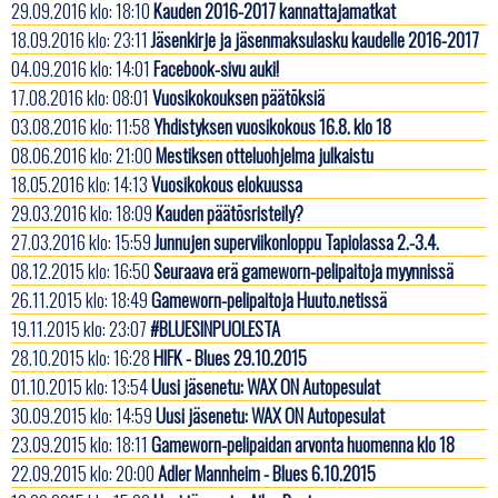
29.09.2016 klo: 18:10
Kauden 2016-2017 kannattajamatkat
18.09.2016 klo: 23:11
Jäsenkirje ja jäsenmaksulasku kaudelle 2016-2017
04.09.2016 klo: 14:01
Facebook-sivu auki!
17.08.2016 klo: 08:01
Vuosikokouksen päätöksiä
03.08.2016 klo: 11:58
Yhdistyksen vuosikokous 16.8. klo 18
08.06.2016 klo: 21:00
Mestiksen otteluohjelma julkaistu
18.05.2016 klo: 14:13
Vuosikokous elokuussa
29.03.2016 klo: 18:09
Kauden päätösristeily?
27.03.2016 klo: 15:59
Junnujen superviikonloppu Tapiolassa 2.-3.4.
08.12.2015 klo: 16:50
Seuraava erä gameworn-pelipaitoja myynnissä
26.11.2015 klo: 18:49
Gameworn-pelipaitoja Huuto.netissä
19.11.2015 klo: 23:07
#BLUESINPUOLESTA
28.10.2015 klo: 16:28
HIFK - Blues 29.10.2015
01.10.2015 klo: 13:54
Uusi jäsenetu: WAX ON Autopesulat
30.09.2015 klo: 14:59
Uusi jäsenetu: WAX ON Autopesulat
23.09.2015 klo: 18:11
Gameworn-pelipaidan arvonta huomenna klo 18
22.09.2015 klo: 20:00
Adler Mannheim - Blues 6.10.2015