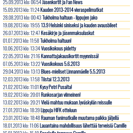
25.09.2013 klo: 06:54
Jäsenkortit ja Fan News
15.09.2013 klo: 11:24
Kauden 2013-2014 vieraspelimatkat
28.08.2013 klo: 00:43
Tukholma haltuun - lippujen jako
19.08.2013 klo: 19:55
13.9 Helsinki siniseksi ja kauden avausbileet
26.07.2013 klo: 12:47
Kesäkirje ja jäsenmaksulaskut
01.07.2013 klo: 11:58
Tukholma haltuun!
10.06.2013 klo: 13:34
Vuosikokous pidetty
22.05.2013 klo: 21:16
Kannattajakausikortit myynnissä!
07.05.2013 klo: 13:22
Vuosikokous 5.6.2013
29.04.2013 klo: 13:13
Blues-mieliset Linnanmäelle 5.5.2013
12.03.2013 klo: 17:58
Tiistai 12.3.2013
21.02.2013 klo: 11:01
Kysy Petri Pusalta!
19.02.2013 klo: 20:01
Runkosarjan viimeinen!
13.02.2013 klo: 20:21
Vielä mahtuu mukaan Jyväskylän reissulle
27.01.2013 klo: 18:39
Lippuja HIFK otteluun
23.01.2013 klo: 18:48
Rauman fanimatkalle muutama paikka jäljellä
18.01.2013 klo: 11:06
Lauantaina mahdollisuus lähettää terveisiä Camille