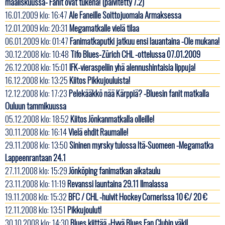
maaliskuussa- Fanit ovat tukena! (päivitetty 7.2)
16.01.2009 klo: 16:47
Ale Faneille Soittojuomala Armaksessa
12.01.2009 klo: 20:31
Megamatkalle vielä tilaa
06.01.2009 klo: 01:47
Fanimatkaputki jatkuu ensi lauantaina -Ole mukana!
30.12.2008 klo: 10:48
Tifo Blues-Zürich CHL -ottelussa 07.01.2009
26.12.2008 klo: 15:01
IFK-vieraspeliin yhä alennushintaisia lippuja!
16.12.2008 klo: 13:25
Kiitos Pikkujouluista!
12.12.2008 klo: 17:23
Pelekääkkö nää Kärppiä? -Bluesin fanit matkalla
Ouluun tammikuussa
05.12.2008 klo: 18:52
Kiitos Jönkanmatkalla olleille!
30.11.2008 klo: 16:14
Vielä ehdit Raumalle!
29.11.2008 klo: 13:50
Sininen myrsky tulossa Itä-Suomeen -Megamatka
Lappeenrantaan 24.1
27.11.2008 klo: 15:29
Jönköping fanimatkan aikataulu
23.11.2008 klo: 11:19
Revanssi launtaina 29.11 Ilmalassa
19.11.2008 klo: 15:32
BFC / CHL -huivit Hockey Cornerissa 10 €/ 20 €
12.11.2008 klo: 13:51
Pikkujoulut!
30.10.2008 klo: 14:30
Blues kiittää -Hyvä Blues Fan Clubin väki!