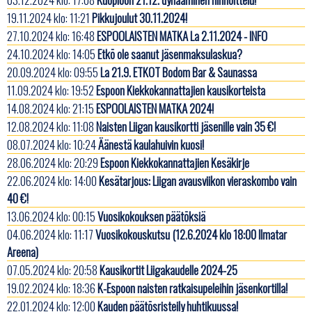
19.11.2024 klo: 11:21
Pikkujoulut 30.11.2024!
27.10.2024 klo: 16:48
ESPOOLAISTEN MATKA La 2.11.2024 - INFO
24.10.2024 klo: 14:05
Etkö ole saanut jäsenmaksulaskua?
20.09.2024 klo: 09:55
La 21.9. ETKOT Bodom Bar & Saunassa
11.09.2024 klo: 19:52
Espoon Kiekkokannattajien kausikorteista
14.08.2024 klo: 21:15
ESPOOLAISTEN MATKA 2024!
12.08.2024 klo: 11:08
Naisten Liigan kausikortti jäsenille vain 35 €!
08.07.2024 klo: 10:24
Äänestä kaulahuivin kuosi!
28.06.2024 klo: 20:29
Espoon Kiekkokannattajien Kesäkirje
22.06.2024 klo: 14:00
Kesätarjous: Liigan avausviikon vieraskombo vain
40 €!
13.06.2024 klo: 00:15
Vuosikokouksen päätöksiä
04.06.2024 klo: 11:17
Vuosikokouskutsu (12.6.2024 klo 18:00 Ilmatar
Areena)
07.05.2024 klo: 20:58
Kausikortit Liigakaudelle 2024-25
19.02.2024 klo: 18:36
K-Espoon naisten ratkaisupeleihin jäsenkortilla!
22.01.2024 klo: 12:00
Kauden päätösristeily huhtikuussa!