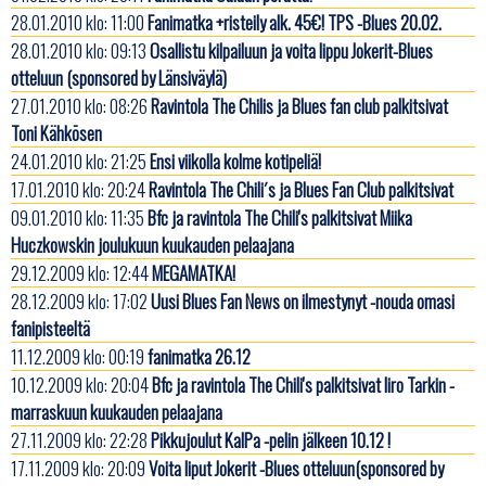
28.01.2010 klo: 11:00
Fanimatka +risteily alk. 45€! TPS -Blues 20.02.
28.01.2010 klo: 09:13
Osallistu kilpailuun ja voita lippu Jokerit-Blues
otteluun (sponsored by Länsiväylä)
27.01.2010 klo: 08:26
Ravintola The Chilis ja Blues fan club palkitsivat
Toni Kähkösen
24.01.2010 klo: 21:25
Ensi viikolla kolme kotipeliä!
17.01.2010 klo: 20:24
Ravintola The Chili´s ja Blues Fan Club palkitsivat
09.01.2010 klo: 11:35
Bfc ja ravintola The Chili's palkitsivat Miika
Huczkowskin joulukuun kuukauden pelaajana
29.12.2009 klo: 12:44
MEGAMATKA!
28.12.2009 klo: 17:02
Uusi Blues Fan News on ilmestynyt -nouda omasi
fanipisteeltä
11.12.2009 klo: 00:19
fanimatka 26.12
10.12.2009 klo: 20:04
Bfc ja ravintola The Chili's palkitsivat Iiro Tarkin -
marraskuun kuukauden pelaajana
27.11.2009 klo: 22:28
Pikkujoulut KalPa -pelin jälkeen 10.12 !
17.11.2009 klo: 20:09
Voita liput Jokerit -Blues otteluun(sponsored by