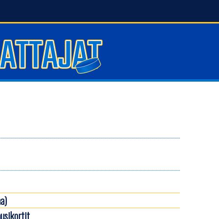
a)
usikortit