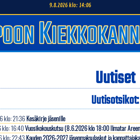
9.8.2026 klo: 14:06
Uutiset
Uutisotsikot:
 klo: 21:36
Kesäkirje jäsenille
 klo: 16:40
Vuosikokouskutsu (8.6.2026 klo 18:00 Ilmatar Areen
 klo: 22:43
Kauden 2026-2027 jäsenmaksulaskut ja kannattajaka