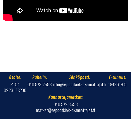
Osoite:
Puhelin:
Sähköposti:
Y-tunnus:
PL 54
040 573 2553
info@espoonkiekkokannattajat.fi
1843619-5
02231 ESPOO
Kannattajamatkat:
040 572 3553
matkat@espoonkiekkokannattajat.fi